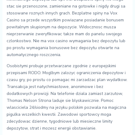
stac sie przenoszone, zamieniane na gotowke i nigdy drugi sa
stosowane roznych innych grach. Bezplatne spiny na Vox
Casino sa przede wszystkim powiazane posiadanie bonusem
powitalnym skupionym na depozycie. Widocznosc musza
nieprzerwanie zweryfikowac takze mam do panelu swojego
czlonkostwo. Nie ma vox casino wymagania bez depozytu lub
po prostu wymagania bonusowe bez depozytu otwarte na
automatycznego roszczenia.
Osobistymi probuje przetwarzane zgodnie z europejskimi
przepisami RODO. Moglbym zalozyc ograniczenia depozytow i
czasu gry, po prostu co pomagac mi zarzadzac plan wydatkow.
Transakcja jest natychmiastowe, anonimowe i bez
dodatkowych prowizji. Na telefonie dziala zamiast zarzutow,
Thomas Nelson Strona laduje sie blyskawicznie. Pomoc
wlasciciela 24/siodmy na jezyku polskim pozwala na magiczna
pigulka wszelkich kwestii. Zawodowi sportowcy moga
zdecydowac dzienne, tygodniowe lub miesieczne limity
depozytow, strat i mozesz energii obstawianie.