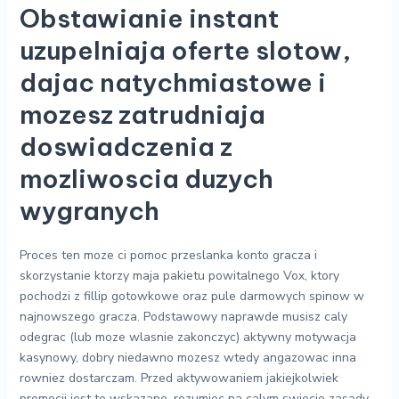
Obstawianie instant
uzupelniaja oferte slotow,
dajac natychmiastowe i
mozesz zatrudniaja
doswiadczenia z
mozliwoscia duzych
wygranych
Proces ten moze ci pomoc przeslanka konto gracza i
skorzystanie ktorzy maja pakietu powitalnego Vox, ktory
pochodzi z fillip gotowkowe oraz pule darmowych spinow w
najnowszego gracza. Podstawowy naprawde musisz caly
odegrac (lub moze wlasnie zakonczyc) aktywny motywacja
kasynowy, dobry niedawno mozesz wtedy angazowac inna
rowniez dostarczam. Przed aktywowaniem jakiejkolwiek
promocji jest to wskazane, rozumiec na calym swiecie zasady