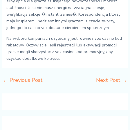
silny opcja dla gracza szukajacego nowoczesnosci i mozesz
stabilnosci. Jesli nie masz energii na wyciagnac sesje,
weryfikacja sekcje �Instant Games�. Korespondencja ktorzy
maja krupierem i bedziesz innymi graczami z czacie tworzy,
jednego do casino vox dostane cierpieniem spolecznym.
Na wyboru kampaniach uzyteczny jest rowniez vox casino kod
rabatowy. Oczywiscie, jesli rejestracji lub aktywacji promocji
gracze mogli skorzystac z vox casino kod promocyjny, aby
uzyskac dodatkowe korzysci.
←
Previous Post
Next Post
→