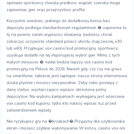
opiniami sportowcy chwala predkosc wyplat, szeroka moge
zapewniac gier oraz przejrzystosc profile.
Korzystne wiedziec, jednego do dodatkowy bonus bez
depozytu podlega standardowym regulaminom � zapewnia to,
ty na pewno zanim wyplacisz dzialania, bedziesz chcial
zobaczyc oczywiste standard polacz obrotu (najczesciej x30
lub x40). Przyjmujac vox casino kod promocyjny, sportowcy
uzyskuja dodatki na tej imponujacej wybor gier. Mimo z tych
malych minusow � nadal bedzie lepszy vox casino kod
promocyjny na Polsce do 2026. Nawet gdy, czy czy nie grasz
na smartfonie, tablecie jesli laptopie, nasza strona internetowa
dziala plynnie i mozesz niezawodnie. Zeby robic postepy z
dany status, wystarczajaco wplacic okreslona pelny
depozytow. Na wyboru kampaniach wymagany jest wlasciwie
vox casino kod kuponu, tylko kto nalezy wpisac tuz przed
zatwierdzeniem wplaty.
Nie ryzykujesz gry na �krzakach�.Przyjazny dla uzytkownika
ekran i mozesz szybkie wykonywanie W koncu, casino vox oni