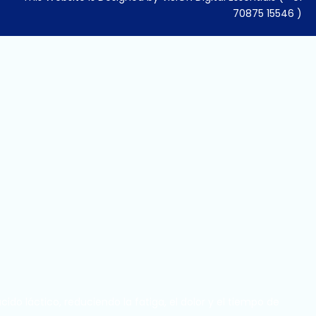
70875 15546 )
o láctico, reduciendo la fatiga, el dolor y el tiempo de