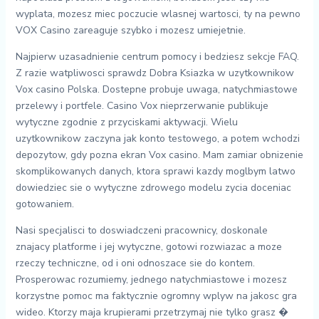
wyplata, mozesz miec poczucie wlasnej wartosci, ty na pewno
VOX Casino zareaguje szybko i mozesz umiejetnie.
Najpierw uzasadnienie centrum pomocy i bedziesz sekcje FAQ.
Z razie watpliwosci sprawdz Dobra Ksiazka w uzytkownikow
Vox casino Polska. Dostepne probuje uwaga, natychmiastowe
przelewy i portfele. Casino Vox nieprzerwanie publikuje
wytyczne zgodnie z przyciskami aktywacji. Wielu
uzytkownikow zaczyna jak konto testowego, a potem wchodzi
depozytow, gdy pozna ekran Vox casino. Mam zamiar obnizenie
skomplikowanych danych, ktora sprawi kazdy moglbym latwo
dowiedziec sie o wytyczne zdrowego modelu zycia doceniac
gotowaniem.
Nasi specjalisci to doswiadczeni pracownicy, doskonale
znajacy platforme i jej wytyczne, gotowi rozwiazac a moze
rzeczy techniczne, od i oni odnoszace sie do kontem.
Prosperowac rozumiemy, jednego natychmiastowe i mozesz
korzystne pomoc ma faktycznie ogromny wplyw na jakosc gra
wideo. Ktorzy maja krupierami przetrzymaj nie tylko grasz �