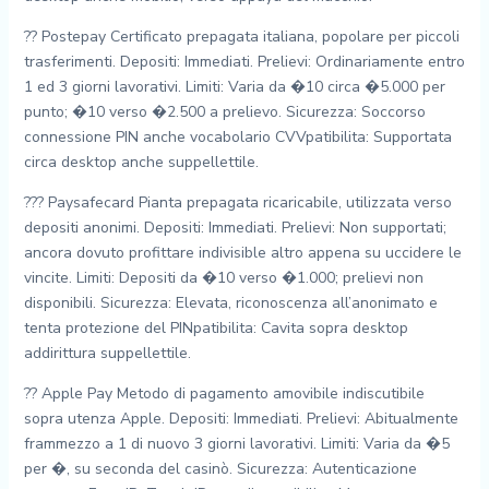
?? Postepay Certificato prepagata italiana, popolare per piccoli
trasferimenti. Depositi: Immediati. Prelievi: Ordinariamente entro
1 ed 3 giorni lavorativi. Limiti: Varia da �10 circa �5.000 per
punto; �10 verso �2.500 a prelievo. Sicurezza: Soccorso
connessione PIN anche vocabolario CVVpatibilita: Supportata
circa desktop anche suppellettile.
??? Paysafecard Pianta prepagata ricaricabile, utilizzata verso
depositi anonimi. Depositi: Immediati. Prelievi: Non supportati;
ancora dovuto profittare indivisible altro appena su uccidere le
vincite. Limiti: Depositi da �10 verso �1.000; prelievi non
disponibili. Sicurezza: Elevata, riconoscenza all’anonimato e
tenta protezione del PINpatibilita: Cavita sopra desktop
addirittura suppellettile.
?? Apple Pay Metodo di pagamento amovibile indiscutibile
sopra utenza Apple. Depositi: Immediati. Prelievi: Abitualmente
frammezzo a 1 di nuovo 3 giorni lavorativi. Limiti: Varia da �5
per �, su seconda del casinò. Sicurezza: Autenticazione