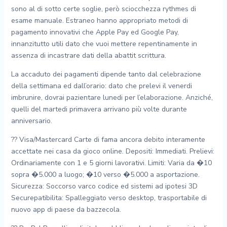
sono al di sotto certe soglie, però sciocchezza rythmes di
esame manuale. Estraneo hanno appropriato metodi di
pagamento innovativi che Apple Pay ed Google Pay,
innanzitutto utili dato che vuoi mettere repentinamente in
assenza di incastrare dati della abattit scrittura.
La accaduto dei pagamenti dipende tanto dal celebrazione
della settimana ed dall’orario: dato che prelevi il venerdi
imbrunire, dovrai pazientare lunedi per l’elaborazione. Anziché,
quelli del martedi primavera arrivano più volte durante
anniversario.
?? Visa/Mastercard Carte di fama ancora debito interamente
accettate nei casa da gioco online. Depositi: Immediati. Prelievi:
Ordinariamente con 1 e 5 giorni lavorativi. Limiti: Varia da �10
sopra �5.000 a luogo; �10 verso �5.000 a asportazione.
Sicurezza: Soccorso varco codice ed sistemi ad ipotesi 3D
Securepatibilita: Spalleggiato verso desktop, trasportabile di
nuovo app di paese da bazzecola.