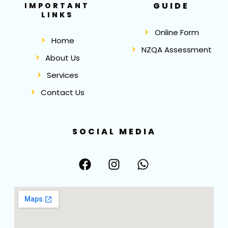
GUIDE
IMPORTANT
LINKS
Online Form
Home
NZQA Assessment
About Us
Services
Contact Us
SOCIAL MEDIA
F
I
W
a
n
h
c
s
a
e
t
t
b
a
s
o
g
a