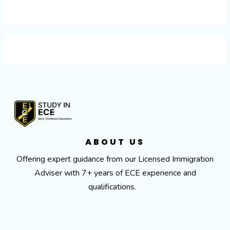
ABOUT US
Offering expert guidance from our Licensed Immigration
Adviser with 7+ years of ECE experience and
qualifications.