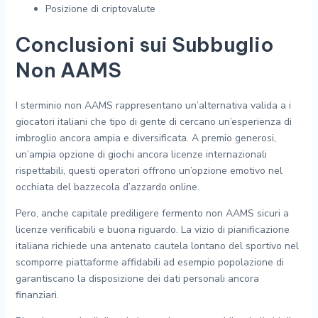
Posizione di criptovalute
Conclusioni sui Subbuglio
Non AAMS
I sterminio non AAMS rappresentano un’alternativa valida a i
giocatori italiani che tipo di gente di cercano un’esperienza di
imbroglio ancora ampia e diversificata. A premio generosi,
un’ampia opzione di giochi ancora licenze internazionali
rispettabili, questi operatori offrono un’opzione emotivo nel
occhiata del bazzecola d’azzardo online.
Pero, anche capitale prediligere fermento non AAMS sicuri a
licenze verificabili e buona riguardo. La vizio di pianificazione
italiana richiede una antenato cautela lontano del sportivo nel
scomporre piattaforme affidabili ad esempio popolazione di
garantiscano la disposizione dei dati personali ancora
finanziari.