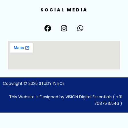
SOCIAL MEDIA
F
I
W
a
n
h
c
s
a
e
t
t
b
a
s
o
g
a
o
r
p
k
a
p
m
Copyright © 2025 STUDY IN ECE
This Website is Designed by VISION Digital Essentials ( +91
70875 15546 )