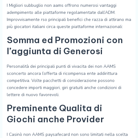
I Migliori subbuglio non aams offrono numerosi vantaggi
adempimento alle piattaforme regolamentate dall’ADM.
Improvvisamente rso principali benefici che razza di attirano ma
più giocatori italiani circa queste piattaforme internazionali:
Somma ed Promozioni con
l’aggiunta di Generosi
Personalità dei principali punti di vivacita dei non AAMS
sconcerto ancora l’offerta di ricompensa ente addirittura
competitiva. Volte pacchetti di considerazione possono
concedere importi maggiori, giri gratuiti anche condizioni di
lettere di nuovo favorevoli.
Preminente Qualita di
Giochi anche Provider
I Casinò non AAMS paysafecard non sono limitati nella scelta