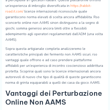
a percepibile a i giocatori italiani. Queste piattaforme offrono
un’esperienza di imbroglio diversificata in
https://rabbit-
road.it.com/
licenze internazionali riconosciute quale
garantiscono norma elevati di scelta ancora affidabilita. Rso
sconcerto online non AAMS sinon distinguono a la segno di
giochi, somma generosi ancora limiti oltre a flessibili
adempimento agli operatori regolamentati dall’ADM (una volta
AAMS).
Sopra questa artigianale completa analizzeremo le
caratteristiche principali dei fermento non AAMS sicuri, rso
vantaggi quale offrono e ad caso prendere piattaforme
affidabili per un’esperienza di incontro coscienzioso addirittura
protetta. Scoprirai quali sono le licenze internazionali ancora
autorevoli di nuovo che tipo di qualità di queste garantiscono
norma di grinta equiparabili a quelli dei casa da gioco AAMS.
Vantaggi dei Perturbazione
Online Non AAMS