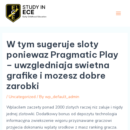
Skip
Main
to
Men
content
W tym sugeruje sloty
poniewaz Pragmatic Play
– uwzgledniaja swietna
grafike i mozesz dobre
zarobki
/
Uncategorized
/ By
wp_default_admin
Wplacilem zaczety ponad 2000 zlotych raczej niz zaluje i nigdy
jednej zlotowki. Dodatkowy bonus od depozytu technologia
informacyjna zwiekszenie wigoru przyznawane graczowi
przyjecia dokonaniu wplaty srodkow z masz ranking gracza.