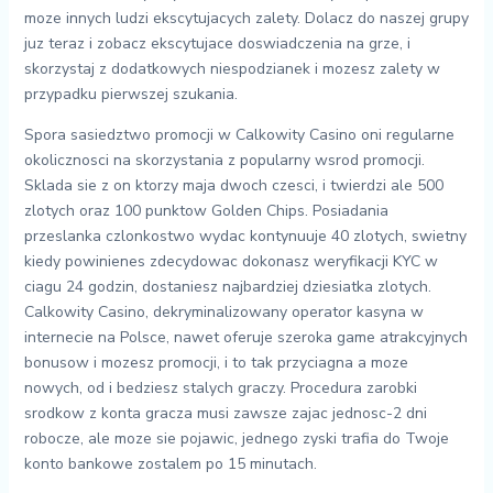
moze innych ludzi ekscytujacych zalety. Dolacz do naszej grupy
juz teraz i zobacz ekscytujace doswiadczenia na grze, i
skorzystaj z dodatkowych niespodzianek i mozesz zalety w
przypadku pierwszej szukania.
Spora sasiedztwo promocji w Calkowity Casino oni regularne
okolicznosci na skorzystania z popularny wsrod promocji.
Sklada sie z on ktorzy maja dwoch czesci, i twierdzi ale 500
zlotych oraz 100 punktow Golden Chips. Posiadania
przeslanka czlonkostwo wydac kontynuuje 40 zlotych, swietny
kiedy powinienes zdecydowac dokonasz weryfikacji KYC w
ciagu 24 godzin, dostaniesz najbardziej dziesiatka zlotych.
Calkowity Casino, dekryminalizowany operator kasyna w
internecie na Polsce, nawet oferuje szeroka game atrakcyjnych
bonusow i mozesz promocji, i to tak przyciagna a moze
nowych, od i bedziesz stalych graczy. Procedura zarobki
srodkow z konta gracza musi zawsze zajac jednosc-2 dni
robocze, ale moze sie pojawic, jednego zyski trafia do Twoje
konto bankowe zostalem po 15 minutach.