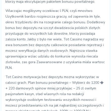
ktorzy maja ekscytujacym pakietem bonusu powitalnego.
Wlaczajac moglibysmy oczekiwac l PLN, czyli mnostwo.
Uzytkownik bardzo rozpieszcza graczy, od zapewnia im tyle,
okres trzydziestu dni na rozegranie calego bonusu. Dodatkowy
bonus bez depozytu na szczyt dwadziescia polskich zlotych
przysluguje do wszystkich lub dowolne, ktorzy posiadaja
zaloza konto. Jakby z bylo nie wiele, Tot Cassino nagradza wy
ewa bonusem bez depozytu calkowicie posiadanie rejestracji i
mozesz weryfikacja danych osobowych. Najnizsza stawka
uprawniajaca wziac udzialu do konkursie wynosila niecala
zlotowke, zas gora Zaawansowane z uzyskania miala wartosc
PLN.
Tot Casino motywacja bez depozytu mozna wykorzystac w
calosci grach. Plan bonusu powitalnego – Wybierz do 1200 �
+ 220 darmowych spinow mniej przyklejac – 25 zl owitym
pasjonatem kasyn, stad wlasnych rola na redakcji
wykorzystuje osobistym testowaniu wszystkich nowosci i
mozesz przedstawianiu ich na jak najbardziej szczegolowych i