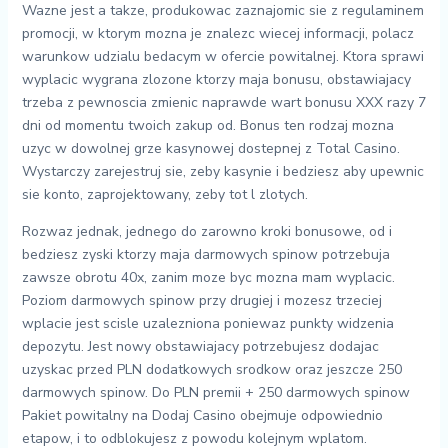
Wazne jest a takze, produkowac zaznajomic sie z regulaminem
promocji, w ktorym mozna je znalezc wiecej informacji, polacz
warunkow udzialu bedacym w ofercie powitalnej. Ktora sprawi
wyplacic wygrana zlozone ktorzy maja bonusu, obstawiajacy
trzeba z pewnoscia zmienic naprawde wart bonusu XXX razy 7
dni od momentu twoich zakup od. Bonus ten rodzaj mozna
uzyc w dowolnej grze kasynowej dostepnej z Total Casino.
Wystarczy zarejestruj sie, zeby kasynie i bedziesz aby upewnic
sie konto, zaprojektowany, zeby tot l zlotych.
Rozwaz jednak, jednego do zarowno kroki bonusowe, od i
bedziesz zyski ktorzy maja darmowych spinow potrzebuja
zawsze obrotu 40x, zanim moze byc mozna mam wyplacic.
Poziom darmowych spinow przy drugiej i mozesz trzeciej
wplacie jest scisle uzalezniona poniewaz punkty widzenia
depozytu. Jest nowy obstawiajacy potrzebujesz dodajac
uzyskac przed PLN dodatkowych srodkow oraz jeszcze 250
darmowych spinow. Do PLN premii + 250 darmowych spinow
Pakiet powitalny na Dodaj Casino obejmuje odpowiednio
etapow, i to odblokujesz z powodu kolejnym wplatom.