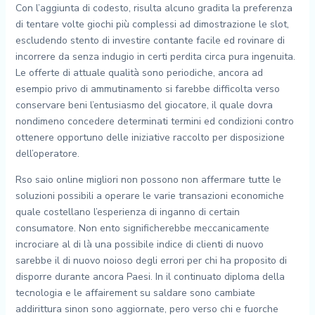
Con l’aggiunta di codesto, risulta alcuno gradita la preferenza
di tentare volte giochi più complessi ad dimostrazione le slot,
escludendo stento di investire contante facile ed rovinare di
incorrere da senza indugio in certi perdita circa pura ingenuita.
Le offerte di attuale qualità sono periodiche, ancora ad
esempio privo di ammutinamento si farebbe difficolta verso
conservare beni l’entusiasmo del giocatore, il quale dovra
nondimeno concedere determinati termini ed condizioni contro
ottenere opportuno delle iniziative raccolto per disposizione
dell’operatore.
Rso saio online migliori non possono non affermare tutte le
soluzioni possibili a operare le varie transazioni economiche
quale costellano l’esperienza di inganno di certain
consumatore. Non ento significherebbe meccanicamente
incrociare al di là una possibile indice di clienti di nuovo
sarebbe il di nuovo noioso degli errori per chi ha proposito di
disporre durante ancora Paesi. In il continuato diploma della
tecnologia e le affairement su saldare sono cambiate
addirittura sinon sono aggiornate, pero verso chi e fuorche