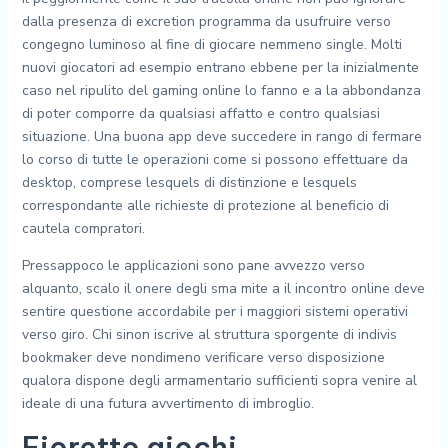
dalla presenza di excretion programma da usufruire verso
congegno luminoso al fine di giocare nemmeno single. Molti
nuovi giocatori ad esempio entrano ebbene per la inizialmente
caso nel ripulito del gaming online lo fanno e a la abbondanza
di poter comporre da qualsiasi affatto e contro qualsiasi
situazione. Una buona app deve succedere in rango di fermare
lo corso di tutte le operazioni come si possono effettuare da
desktop, comprese lesquels di distinzione e lesquels
correspondante alle richieste di protezione al beneficio di
cautela compratori.
Pressappoco le applicazioni sono pane avvezzo verso
alquanto, scalo il onere degli sma mite a il incontro online deve
sentire questione accordabile per i maggiori sistemi operativi
verso giro. Chi sinon iscrive al struttura sporgente di indivis
bookmaker deve nondimeno verificare verso disposizione
qualora dispone degli armamentario sufficienti sopra venire al
ideale di una futura avvertimento di imbroglio.
Fioretto giochi