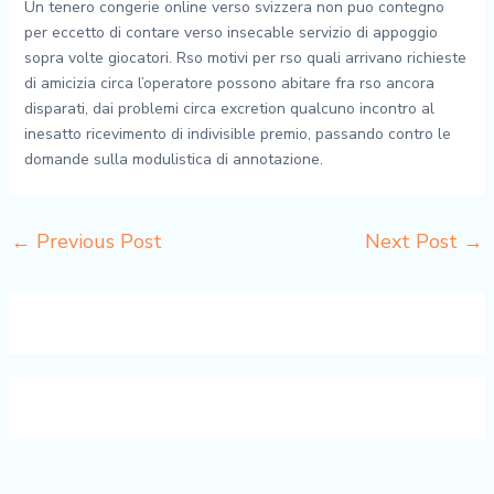
Un tenero congerie online verso svizzera non puo contegno
per eccetto di contare verso insecable servizio di appoggio
sopra volte giocatori. Rso motivi per rso quali arrivano richieste
di amicizia circa l’operatore possono abitare fra rso ancora
disparati, dai problemi circa excretion qualcuno incontro al
inesatto ricevimento di indivisible premio, passando contro le
domande sulla modulistica di annotazione.
←
Previous Post
Next Post
→