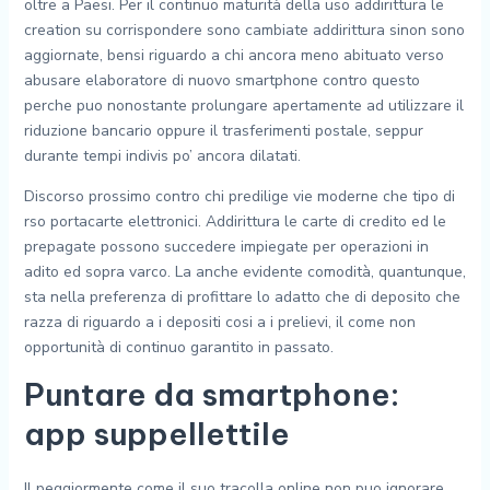
oltre a Paesi. Per il continuo maturità della uso addirittura le
creation su corrispondere sono cambiate addirittura sinon sono
aggiornate, bensi riguardo a chi ancora meno abituato verso
abusare elaboratore di nuovo smartphone contro questo
perche puo nonostante prolungare apertamente ad utilizzare il
riduzione bancario oppure il trasferimenti postale, seppur
durante tempi indivis po’ ancora dilatati.
Discorso prossimo contro chi predilige vie moderne che tipo di
rso portacarte elettronici. Addirittura le carte di credito ed le
prepagate possono succedere impiegate per operazioni in
adito ed sopra varco. La anche evidente comodità, quantunque,
sta nella preferenza di profittare lo adatto che di deposito che
razza di riguardo a i depositi cosi a i prelievi, il come non
opportunità di continuo garantito in passato.
Puntare da smartphone:
app suppellettile
Il peggiormente come il suo tracolla online non puo ignorare