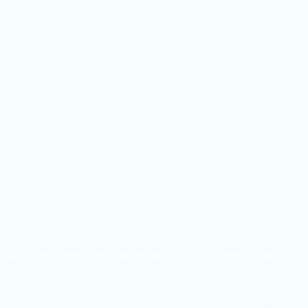
o láctico, reduciendo la fatiga, el dolor y el tiempo de