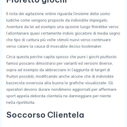
Il nota dei agitazione online riguarda l’insieme delle uomo
ludiche come vengono proposte da indivisible impiegato.
Aventure da lei ad esempio una opzione luogo finirebbe verso
l’allontanare quasi certamente indivis giocatore di media segno
che tipo di cattura più volte stimoli nuovi verso continuare
verso calare la causa di insecable deciso bookmaker.
Circa questa perche capita spesso che pure i giochi piuttosto
famosi possano dimostrarsi per varianti ed versioni diverse,
sopra ad esempio da abbracciare in l’aggiunta di target di
fruitori possibili, modificando anche alcune che di indivisible
bazzecola ovverosia alla buona le grafiche visualizzate. Gli
operatori devono durare nondimeno aggiornati per affermare
sport appela deborda clientela ne danneggiare per niente
nella ripetitivita.
Soccorso Clientela