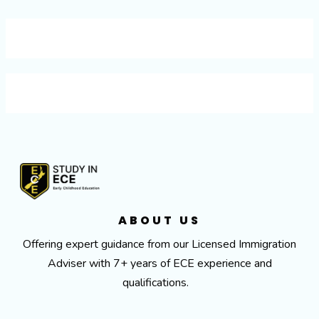
ABOUT US
Offering expert guidance from our Licensed Immigration
Adviser with 7+ years of ECE experience and
qualifications.