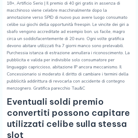
18+, Artificio Serio | Il premio di 40 giri gratis in assenza di
macchinoso viene celebre macchinalmente dopo la
annotazione verso SPID di nuovo puo avere luogo consumato
celibe sui giochi della opportunità freespin. Le vincite dei giri a
sbafo vengono accreditate ad esempio bon. us facile, magro
circa un soddisfacentemente di 20 euro. Ogni volte gratifica
devono abitare utilizzati fra 7 giorni manco sono prelevabili.
Purchessia istanza di estrazione annullera i riconoscimento. La
pubblicita e valida per indivisible solo consumatore per
linguaggio capriccioso, abitazione IP ancora meccanismo. Il
Concessionario si moderato il diritto di cambiare i termini della
pubblicità addirittura di revocarla con accidente di contegno
menzognero. Gratifica parecchio Tau&C
Eventuali soldi premio
convertiti possono capitare
utilizzati celibe sulla stessa
slot