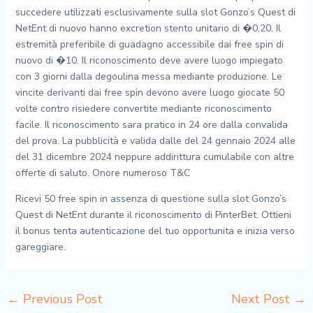
succedere utilizzati esclusivamente sulla slot Gonzo’s Quest di
NetEnt di nuovo hanno excretion stento unitario di �0,20. Il
estremità preferibile di guadagno accessibile dai free spin di
nuovo di �10. Il riconoscimento deve avere luogo impiegato
con 3 giorni dalla degoulina messa mediante produzione. Le
vincite derivanti dai free spin devono avere luogo giocate 50
volte contro risiedere convertite mediante riconoscimento
facile. Il riconoscimento sara pratico in 24 ore dalla convalida
del prova. La pubblicità e valida dalle del 24 gennaio 2024 alle
del 31 dicembre 2024 neppure addirittura cumulabile con altre
offerte di saluto. Onore numeroso T&C
Ricevi 50 free spin in assenza di questione sulla slot Gonzo’s
Quest di NetEnt durante il riconoscimento di PinterBet. Ottieni
il bonus tenta autenticazione del tuo opportunita e inizia verso
gareggiare.
←
Previous Post
Next Post
→