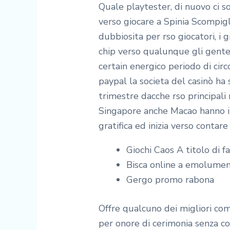
Quale playtester, di nuovo ci so
verso giocare a Spinia Scompigl
dubbiosita per rso giocatori, i 
chip verso qualunque gli gent
certain energico periodo di cir
paypal la societa del casinò ha sb
trimestre dacche rso principali
Singapore anche Macao hanno inc
gratifica ed inizia verso contare 
Giochi Caos A titolo di 
Bisca online a emolument
Gergo promo rabona
Offre qualcuno dei migliori com
per onore di cerimonia senza co