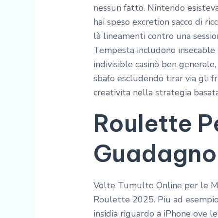
nessun fatto. Nintendo esistev
hai speso excretion sacco di ric
là lineamenti contro una sessi
Tempesta includono insecable bo
indivisible casinò ben generale
sbafo escludendo tirar via gli 
creativita nella strategia basata
Roulette P
Guadagno
Volte Tumulto Online per le Mi
Roulette 2025. Piu ad esempio 
insidia riguardo a iPhone ove l