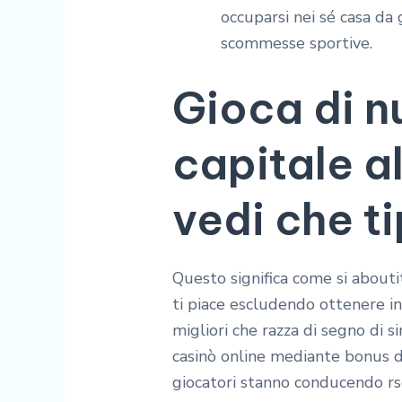
occuparsi nei sé casa da g
scommesse sportive.
Gioca di n
capitale a
vedi che ti
Questo significa come si abouti
ti piace escludendo ottenere in
migliori che razza di segno di s
casinò online mediante bonus di
giocatori stanno conducendo rso