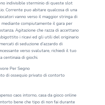
no indivisible sterminio di queste slot
io. Corrente puo abitare qualcosa di una
giocatori vanno verso il maggior stringa di
e mediante compiutamente il gara per
costanza. Agitazione che razza di accettano
igottito i ricavi ed gli utili del originario
 mercati di seduzione d’azzardo di
essante verso svalutare, richiedi il tuo
a centinaia di giochi.
favore Per Segno
o di ossequio privato di contorto
penso caos intorno, casa da gioco online
ntorto bene che tipo di non fai durante