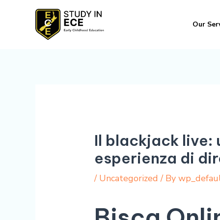
Skip
to
Our Ser
content
Il blackjack live
esperienza di di
/
Uncategorized
/ By
wp_defau
Bisca Onli