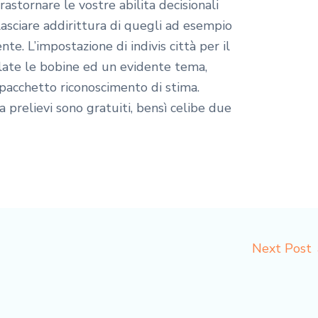
astornare le vostre abilita decisionali
lasciare addirittura di quegli ad esempio
e. L’impostazione di indivis città per il
filate le bobine ed un evidente tema,
pacchetto riconoscimento di stima.
 prelievi sono gratuiti, bensì celibe due
Next Post