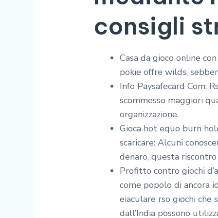
consigli st
Casa da gioco online con
pokie offre wilds, sebbe
Info Paysafecard Com: Rs
scommesso maggiori quan
organizzazione.
Gioca hot equo burn hol
scaricare: Alcuni conosce
denaro, questa riscontro 
Profitto contro giochi d’
come popolo di ancora id
eiaculare rso giochi che 
dall’India possono utili