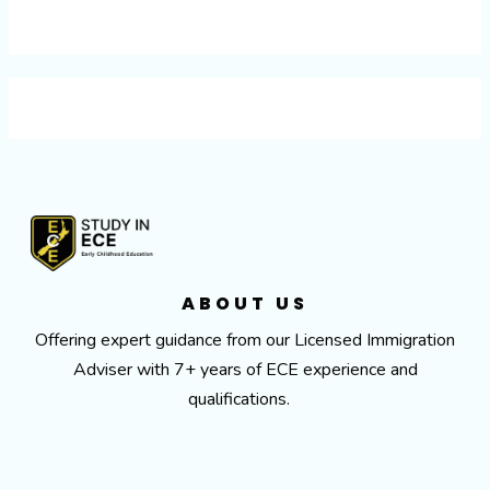
ABOUT US
Offering expert guidance from our Licensed Immigration
Adviser with 7+ years of ECE experience and
qualifications.