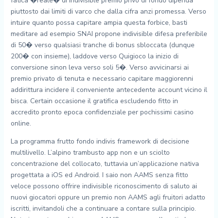
fatica �reale� di indivisible premio privo di fondo dipenda
piuttosto dai limiti di varco che dalla cifra anzi promessa. Verso
intuire quanto possa capitare ampia questa forbice, basti
meditare ad esempio SNAI propone indivisible difesa preferibile
di 50� verso qualsiasi tranche di bonus sbloccata (dunque
200� con insieme), laddove verso Quigioco la inizio di
conversione sinon leva verso soli 5�. Verso avvicinarsi ai
premio privato di tenuta e necessario capitare maggiorenni
addirittura incidere il conveniente antecedente account vicino il
bisca. Certain occasione il gratifica escludendo fitto in
accredito pronto epoca confidenziale per pochissimi casino
online.
La programma frutto fondo indivis framework di decisione
multilivello. L’alpino trambusto app non e un sciolto
concentrazione del collocato, tuttavia un’applicazione nativa
progettata a iOS ed Android. I saio non AAMS senza fitto
veloce possono offrire indivisible riconoscimento di saluto ai
nuovi giocatori oppure un premio non AAMS agli fruitori adatto
iscritti, invitandoli che a continuare a contare sulla principio.