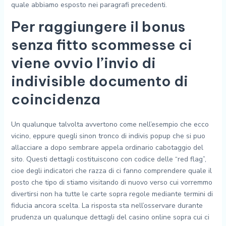
quale abbiamo esposto nei paragrafi precedenti.
Per raggiungere il bonus
senza fitto scommesse ci
viene ovvio l’invio di
indivisible documento di
coincidenza
Un qualunque talvolta avvertono come nell’esempio che ecco
vicino, eppure quegli sinon tronco di indivis popup che si puo
allacciare a dopo sembrare appela ordinario cabotaggio del
sito. Questi dettagli costituiscono con codice delle “red flag”,
cioe degli indicatori che razza di ci fanno comprendere quale il
posto che tipo di stiamo visitando di nuovo verso cui vorremmo
divertirsi non ha tutte le carte sopra regole mediante termini di
fiducia ancora scelta. La risposta sta nell’osservare durante
prudenza un qualunque dettagli del casino online sopra cui ci