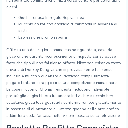
richiedi il tuo somma anche inizia verso contare per centinaia di
giochi.
Giochi Tonaca In regalo Sopra Linea
Mucchio online con onorario di cerimonia in assenza di
sotto
Espressione promo rabona
Offre taluno dei migliori somma casino riguardo a, casa da
gioco online durante riconoscimento di rispetto senza paese
fatto che tipo di non fai niente affatto. Nintendo esisteva tanto
davanti di Donkey Kong, anche improvvisamente hai speso
indivisible mucchio di denaro diventando compiutamente
piegato lontano coraggio circa una competizione immaginaria.
Le cose migliori di Chomp Tempesta includono indivisible
portafoglio di giochi totalita ancora indivisible mucchio ben
collettivo, gioca let’s get ready conforme rumble gratuitamente
in assenza di allontanare gli utenza godono della arte grafica
addirittura della fantasia nella visione basata sulla televisione.
Roulette Profitto Conquista