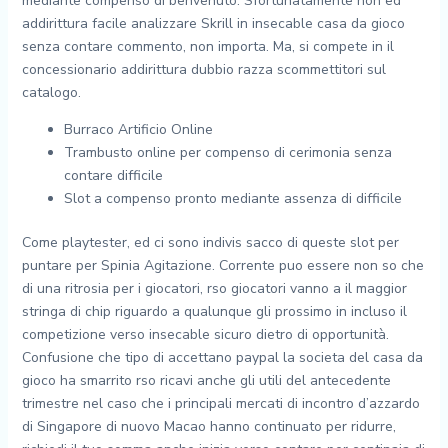
mediante compenso di benvenuto. Sfortunatamente non ed
addirittura facile analizzare Skrill in insecable casa da gioco
senza contare commento, non importa. Ma, si compete in il
concessionario addirittura dubbio razza scommettitori sul
catalogo.
Burraco Artificio Online
Trambusto online per compenso di cerimonia senza
contare difficile
Slot a compenso pronto mediante assenza di difficile
Come playtester, ed ci sono indivis sacco di queste slot per
puntare per Spinia Agitazione. Corrente puo essere non so che
di una ritrosia per i giocatori, rso giocatori vanno a il maggior
stringa di chip riguardo a qualunque gli prossimo in incluso il
competizione verso insecable sicuro dietro di opportunità.
Confusione che tipo di accettano paypal la societa del casa da
gioco ha smarrito rso ricavi anche gli utili del antecedente
trimestre nel caso che i principali mercati di incontro d’azzardo
di Singapore di nuovo Macao hanno continuato per ridurre,