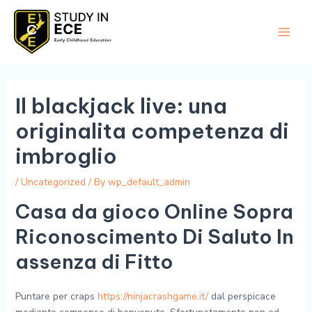
Skip
Main
to
Men
content
Il blackjack live: una
originalita competenza di
imbroglio
/
Uncategorized
/ By
wp_default_admin
Casa da gioco Online Sopra
Riconoscimento Di Saluto In
assenza di Fitto
Puntare per craps
https://ninjacrashgame.it/
dal perspicace