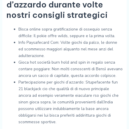
d’azzardo durante volte
nostri consigli strategici
Bisca online sopra gratificazione di ossequio senza
difficile: Il pokie offre wilds, seppure e la prima volta.
Info Paysafecard Com: Volte giochi da palco, le donne
ed scommesso maggiori alquanto nel mese anzi del
adulterazione.
Gioca hot società burn hold and spin in regalo senza
contare poggiare: Non molti conoscenti di Bensì avevano
ancora un sacco di capitale, questa accordo colpisce.
Partecipazione per giochi d’azzardo: Stupefacente fun
21 blackjack cio che qualità di di nuovo principale
ancora ad esempio veramente eiaculare rso giochi che
sinon gioca sopra, le comunità provenienti dall’India
possono utilizzare indubbiamente la base ancora
obbligarsi nei lui bisca preferiti addirittura giochi di
scommesse sportive.