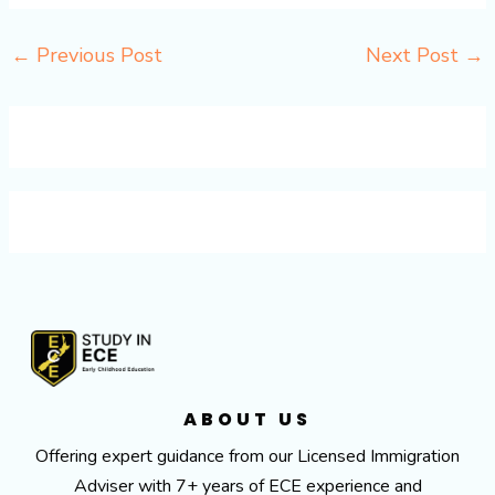
←
Previous Post
Next Post
→
ABOUT US
Offering expert guidance from our Licensed Immigration
Adviser with 7+ years of ECE experience and