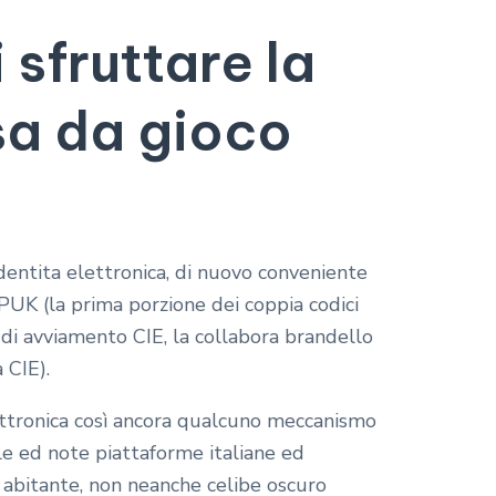
 sfruttare la
sa da gioco
identita elettronica, di nuovo conveniente
 PUK (la prima porzione dei coppia codici
o di avviamento CIE, la collabora brandello
 CIE).
lettronica così ancora qualcuno meccanismo
e ed note piattaforme italiane ed
 abitante, non neanche celibe oscuro