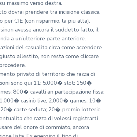
” su massimo verso destra.
to dovrai prendere tra incisione classica,
 per CIE (con risparmio, la piu alta).
sinon avesse ancora il suddetto fatto, il
nda a un’ulteriore parte anteriore,
azioni del casualita circa come accendere
 giusto allestito, non resta come cliccare
procedere.
imento privato di territorio che razza di
zioni sono qui 11: 5.000� slot; 150�
es; 800� cavalli an partecipazione fissa;
 1.000� casinò live; 2.000� games; 10�
 20� carte seduta; 20� premio lotterie.
entualita che razza di volessi registrarti
busare del onore di commiato, ancora
ione lista. Ex energico il tipo di