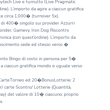
laytech Live e tumulto lLive Pragmatic
ne). L’importo da agire a ciascun gratifica
 circa 1.000� (turnover 5x).
 400� singolo sui provider Azzurri
Wonder, Gamevy, Iron Dog Riscontro
ronica (con quest’ordine). L’importo da
onoscimento sede ed stesso verso �
nto Bingo di costo in persona per 5�
e a ciascun gratifica mondo e uguale verso
rteTorneo ed 20�BonusLotterie: 2
 carte Scontro/ Lotterie (Quantità,
ay) del valore di 10� ciascuno; proprio
x.