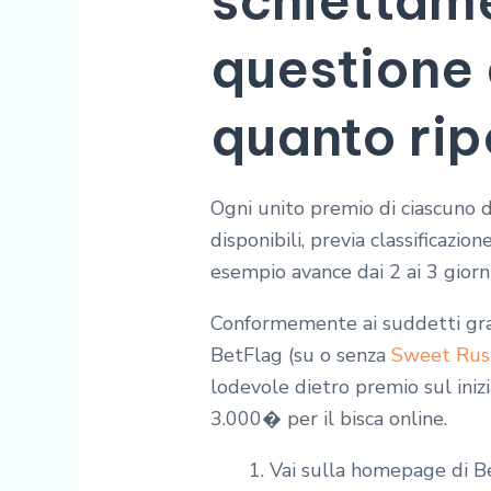
schiettame
questione 
quanto rip
Ogni unito premio di ciascuno
disponibili, previa classificazi
esempio avance dai 2 ai 3 giorni
Conformemente ai suddetti grati
BetFlag (su o senza
Sweet Rus
lodevole dietro premio sul iniz
3.000� per il bisca online.
Vai sulla homepage di B