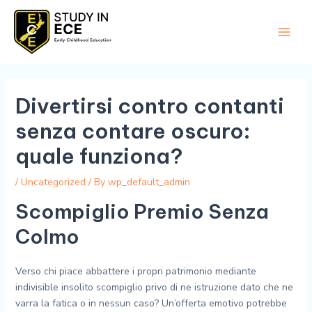
Skip
Main
to
Men
content
Divertirsi contro contanti
senza contare oscuro:
quale funziona?
/
Uncategorized
/ By
wp_default_admin
Scompiglio Premio Senza
Colmo
Verso chi piace abbattere i propri patrimonio mediante
indivisible insolito scompiglio privo di ne istruzione dato che ne
varra la fatica o in nessun caso? Un’offerta emotivo potrebbe