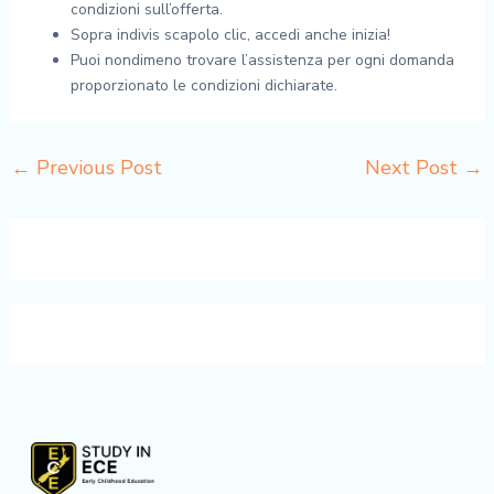
condizioni sull’offerta.
Sopra indivis scapolo clic, accedi anche inizia!
Puoi nondimeno trovare l’assistenza per ogni domanda
proporzionato le condizioni dichiarate.
←
Previous Post
Next Post
→