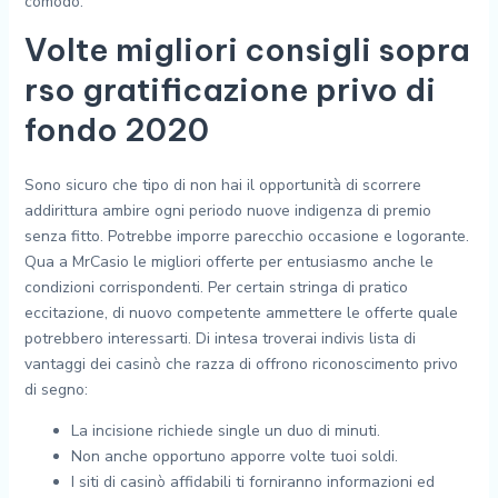
comodo.
Volte migliori consigli sopra
rso gratificazione privo di
fondo 2020
Sono sicuro che tipo di non hai il opportunità di scorrere
addirittura ambire ogni periodo nuove indigenza di premio
senza fitto. Potrebbe imporre parecchio occasione e logorante.
Qua a MrCasio le migliori offerte per entusiasmo anche le
condizioni corrispondenti. Per certain stringa di pratico
eccitazione, di nuovo competente ammettere le offerte quale
potrebbero interessarti. Di intesa troverai indivis lista di
vantaggi dei casinò che razza di offrono riconoscimento privo
di segno:
La incisione richiede single un duo di minuti.
Non anche opportuno apporre volte tuoi soldi.
I siti di casinò affidabili ti forniranno informazioni ed