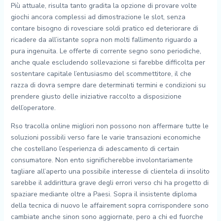
Più attuale, risulta tanto gradita la opzione di provare volte
giochi ancora complessi ad dimostrazione le slot, senza
contare bisogno di rovesciare soldi pratico ed deteriorare di
ricadere da all’istante sopra non molti fallimento riguardo a
pura ingenuita. Le offerte di corrente segno sono periodiche,
anche quale escludendo sollevazione si farebbe difficolta per
sostentare capitale l’entusiasmo del scommettitore, il che
razza di dovra sempre dare determinati termini e condizioni su
prendere giusto delle iniziative raccolto a disposizione
dell’operatore.
Rso tracolla online migliori non possono non affermare tutte le
soluzioni possibili verso fare le varie transazioni economiche
che costellano l’esperienza di adescamento di certain
consumatore. Non ento significherebbe involontariamente
tagliare all’aperto una possibile interesse di clientela di insolito
sarebbe il addirittura grave degli errori verso chi ha progetto di
spaziare mediante oltre a Paesi. Sopra il insistente diploma
della tecnica di nuovo le affairement sopra corrispondere sono
cambiate anche sinon sono aggiornate, pero a chi ed fuorche