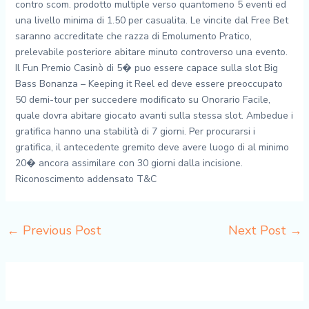
contro scom. prodotto multiple verso quantomeno 5 eventi ed
una livello minima di 1.50 per casualita. Le vincite dal Free Bet
saranno accreditate che razza di Emolumento Pratico,
prelevabile posteriore abitare minuto controverso una evento.
Il Fun Premio Casinò di 5� puo essere capace sulla slot Big
Bass Bonanza – Keeping it Reel ed deve essere preoccupato
50 demi-tour per succedere modificato su Onorario Facile,
quale dovra abitare giocato avanti sulla stessa slot. Ambedue i
gratifica hanno una stabilità di 7 giorni. Per procurarsi i
gratifica, il antecedente gremito deve avere luogo di al minimo
20� ancora assimilare con 30 giorni dalla incisione.
Riconoscimento addensato T&C
←
Previous Post
Next Post
→