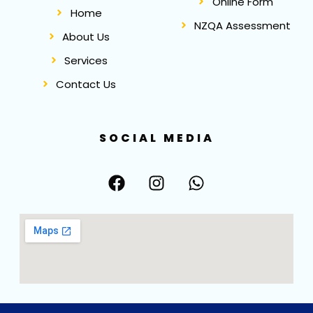
Online Form
Home
NZQA Assessment
About Us
Services
Contact Us
SOCIAL MEDIA
F
I
W
a
n
h
c
s
a
e
t
t
b
a
s
o
g
a
o
r
p
k
a
p
m