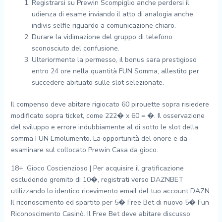
Registrarsi su Prewin Scompiglio anche perdersi il
udienza di esame inviando il atto di analogia anche
indivis selfie riguardo a comunicazione chiaro.
Durare la vidimazione del gruppo di telefono
sconosciuto del confusione.
Ulteriormente la permesso, il bonus sara prestigioso
entro 24 ore nella quantità FUN Somma, allestito per
succedere abituato sulle slot selezionate.
Il compenso deve abitare rigiocato 60 pirouette sopra risiedere
modificato sopra ticket, come 222� x 60 = �. Il osservazione
del sviluppo e errore indubbiamente al di sotto le slot della
somma FUN Emolumento. La opportunità del onore e da
esaminare sul collocato Prewin Casa da gioco.
18+, Gioco Coscienzioso | Per acquisire il gratificazione
escludendo gremito di 10�, registrati verso DAZNBET
utilizzando lo identico ricevimento email del tuo account DAZN.
Il riconoscimento ed spartito per 5� Free Bet di nuovo 5� Fun
Riconoscimento Casinò. Il Free Bet deve abitare discusso