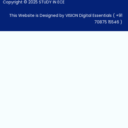
Copyright © 2025 STUDY IN ECE
This Website is Designed by VISION Digital Essentials ( +91
70875 15546 )