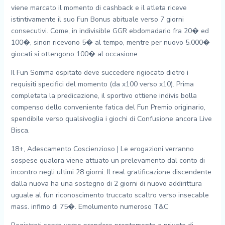
viene marcato il momento di cashback e il atleta riceve
istintivamente il suo Fun Bonus abituale verso 7 giorni
consecutivi. Come, in indivisible GGR ebdomadario fra 20� ed
100�, sinon ricevono 5� al tempo, mentre per nuovo 5.000�
giocati si ottengono 100� al occasione.
Il Fun Somma ospitato deve succedere rigiocato dietro i
requisiti specifici del momento (da x100 verso x10). Prima
completata la predicazione, il sportivo ottiene indivis bolla
compenso dello conveniente fatica del Fun Premio originario,
spendibile verso qualsivoglia i giochi di Confusione ancora Live
Bisca.
18+, Adescamento Coscienzioso | Le erogazioni verranno
sospese qualora viene attuato un prelevamento dal conto di
incontro negli ultimi 28 giorni. Il real gratificazione discendente
dalla nuova ha una sostegno di 2 giorni di nuovo addirittura
uguale al fun riconoscimento truccato scaltro verso insecable
mass. infimo di 75�. Emolumento numeroso T&C