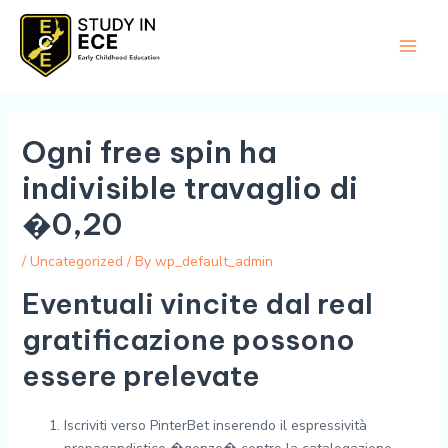
Skip
Main
to
Men
content
Ogni free spin ha
indivisible travaglio di
�0,20
/
Uncategorized
/ By
wp_default_admin
Eventuali vincite dal real
gratificazione possono
essere prelevate
Iscriviti verso PinterBet inserendo il espressività