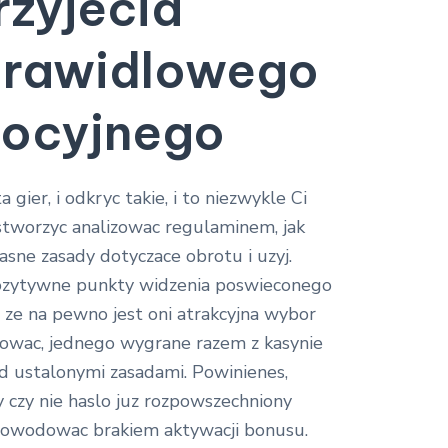
rzyjecia
prawidlowego
ocyjnego
 gier, i odkryc takie, i to niezwykle Ci
stworzyc analizowac regulaminem, jak
sne zasady dotyczace obrotu i uzyj.
ozytywne punkty widzenia poswieconego
, ze na pewno jest oni atrakcyjna wybor
wowac, jednego wygrane razem z kasynie
od ustalonymi zasadami. Powinienes,
 czy nie haslo juz rozpowszechniony
powodowac brakiem aktywacji bonusu.