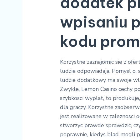
dodatek p
wpisaniu 
kodu prom
Korzystne zaznajomic sie z oferta
ludzie odpowiadaja. Pomysl o, 
ludzie dodatkowy ma swoje wla
Zwykle, Lemon Casino cechy p
szybkosci wyplat, to produkuje
dla graczy. Korzystne zaobser
jest realizowane w zaleznosci 
stworzyc prawde sprawdzic, czy
poprawnie, kiedys blad mogli 