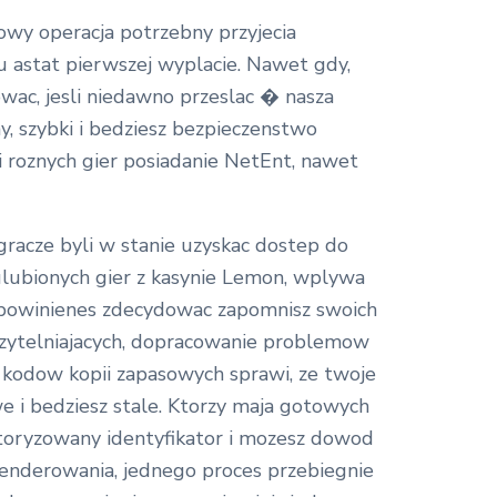
zowy operacja potrzebny przyjecia
tu astat pierwszej wyplacie. Nawet gdy,
owac, jesli niedawno przeslac � nasza
, szybki i bedziesz bezpieczenstwo
i roznych gier posiadanie NetEnt, nawet
gracze byli w stanie uzyskac dostep do
ulubionych gier z kasynie Lemon, wplywa
 powinienes zdecydowac zapomnisz swoich
zytelniajacych, dopracowanie problemow
 kodow kopii zapasowych sprawi, ze twoje
 i bedziesz stale. Ktorzy maja gotowych
toryzowany identyfikator i mozesz dowod
, renderowania, jednego proces przebiegnie