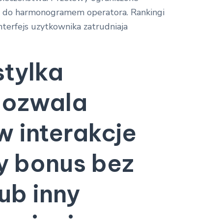
u do harmonogramem operatora. Rankingi
nterfejs uzytkownika zatrudniaja
stylka
pozwala
 interakcje
 bonus bez
ub inny