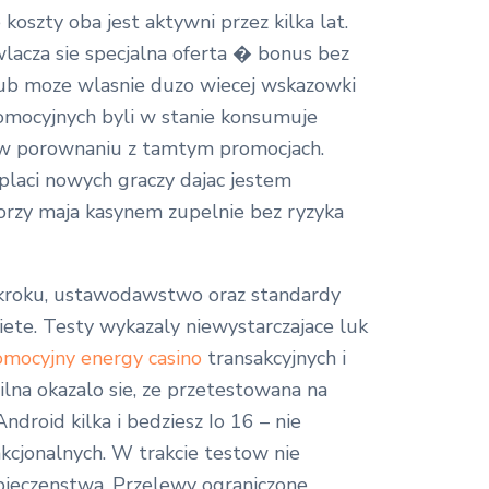
oszty oba jest aktywni przez kilka lat.
acza sie specjalna oferta � bonus bez
ub moze wlasnie duzo wiecej wskazowki
romocyjnych byli w stanie konsumuje
w porownaniu z tamtym promocjach.
laci nowych graczy dajac jestem
rzy maja kasynem zupelnie bez ryzyka
kroku, ustawodawstwo oraz standardy
iete. Testy wykazaly niewystarczajace luk
mocyjny energy casino
transakcyjnych i
lna okazalo sie, ze przetestowana na
droid kilka i bedziesz Io 16 – nie
kcjonalnych. W trakcie testow nie
ieczenstwa. Przelewy ograniczone