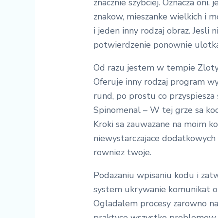
znacznie szybciej. Oznacza oni,
znakow, mieszanke wielkich i mo
i jeden inny rodzaj obraz. Jesli 
potwierdzenie ponownie ulotk
Od razu jestem w tempie Zlotym
Oferuje inny rodzaj program w
rund, po prostu co przyspiesza
Spinomenal – W tej grze sa ko
Kroki sa zauwazane na moim kon
niewystarczajace dodatkowych o
rowniez twoje.
Podazaniu wpisaniu kodu i za
system ukrywanie komunikat o 
Ogladalem procesy zarowno na 
praktyce wszystko problemow n