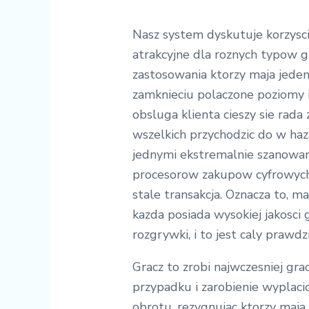
Nasz system dyskutuje korzysci
atrakcyjne dla roznych typow g
zastosowania ktorzy maja jede
zamknieciu polaczone poziomy 
obsluga klienta cieszy sie rada
wszelkich przychodzic do w ha
jednymi ekstremalnie szanowany
procesorow zakupow cyfrowych,
stale transakcja. Oznacza to, ma
kazda posiada wysokiej jakosci 
rozgrywki, i to jest caly prawdz
Gracz to zrobi najwczesniej gra
przypadku i zarobienie wyplac
obrotu, rezygnujac ktorzy maja