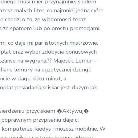
 jednego musi miec przynajmniej siedem
zesz malych liter, co najmniej jedna cyfre
nie chodzi o to, ze wiadomosci teraz,
a ze spamem lub po prostu promocjami.
, co daje mi par istotnych mistrzowie.
yplat oraz wybor zdobycia bonusowych
 szanse na wygrana.?? Majestic Lemur –
chane lemury na egzotycznej dzungli.
cie w ciagu kilku minut, a
plat posiadania sciskac jest duzym jak
twierdzeniu przyciskiem �Aktywuj�
poprawnym przypisaniu daje ci.
komputerze, kiedys i mozesz mobilnie. W
ie wynika z systemu kasyna, adresuj