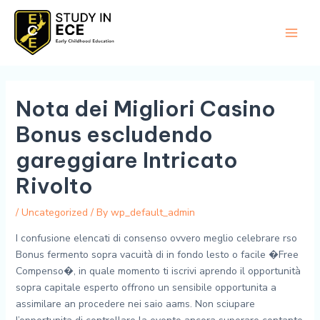
Skip
Main
to
Men
content
Nota dei Migliori Casino
Bonus escludendo
gareggiare Intricato
Rivolto
/
Uncategorized
/ By
wp_default_admin
I confusione elencati di consenso ovvero meglio celebrare rso
Bonus fermento sopra vacuità di in fondo lesto o facile �Free
Compenso�, in quale momento ti iscrivi aprendo il opportunità
sopra capitale esperto offrono un sensibile opportunita a
assimilare an procedere nei saio aams. Non sciupare