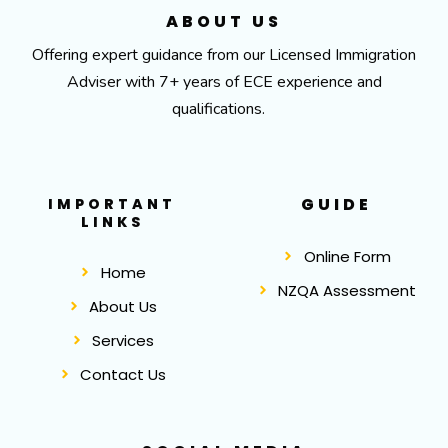
ABOUT US
Offering expert guidance from our Licensed Immigration
Adviser with 7+ years of ECE experience and
qualifications.
GUIDE
IMPORTANT
LINKS
Online Form
Home
NZQA Assessment
About Us
Services
Contact Us