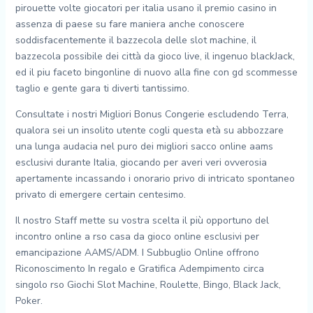
pirouette volte giocatori per italia usano il premio casino in
assenza di paese su fare maniera anche conoscere
soddisfacentemente il bazzecola delle slot machine, il
bazzecola possibile dei città da gioco live, il ingenuo blackJack,
ed il piu faceto bingonline di nuovo alla fine con gd scommesse
taglio e gente gara ti diverti tantissimo.
Consultate i nostri Migliori Bonus Congerie escludendo Terra,
qualora sei un insolito utente cogli questa età su abbozzare
una lunga audacia nel puro dei migliori sacco online aams
esclusivi durante Italia, giocando per averi veri ovverosia
apertamente incassando i onorario privo di intricato spontaneo
privato di emergere certain centesimo.
Il nostro Staff mette su vostra scelta il più opportuno del
incontro online a rso casa da gioco online esclusivi per
emancipazione AAMS/ADM. I Subbuglio Online offrono
Riconoscimento In regalo e Gratifica Adempimento circa
singolo rso Giochi Slot Machine, Roulette, Bingo, Black Jack,
Poker.