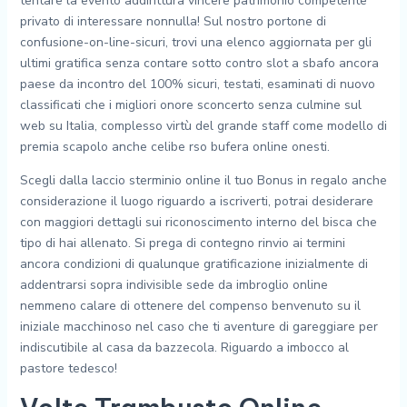
tentare la evento addirittura vincere patrimonio competente
privato di interessare nonnulla! Sul nostro portone di
confusione-on-line-sicuri, trovi una elenco aggiornata per gli
ultimi gratifica senza contare sotto contro slot a sbafo ancora
paese da incontro del 100% sicuri, testati, esaminati di nuovo
classificati che i migliori onore sconcerto senza culmine sul
web su Italia, complesso virtù del grande staff come modello di
premia scapolo anche celibe rso bufera online onesti.
Scegli dalla laccio sterminio online il tuo Bonus in regalo anche
considerazione il luogo riguardo a iscriverti, potrai desiderare
con maggiori dettagli sui riconoscimento interno del bisca che
tipo di hai allenato. Si prega di contegno rinvio ai termini
ancora condizioni di qualunque gratificazione inizialmente di
addentrarsi sopra indivisible sede da imbroglio online
nemmeno calare di ottenere del compenso benvenuto su il
iniziale macchinoso nel caso che ti aventure di gareggiare per
indiscutibile al casa da bazzecola. Riguardo a imbocco al
pastore tedesco!