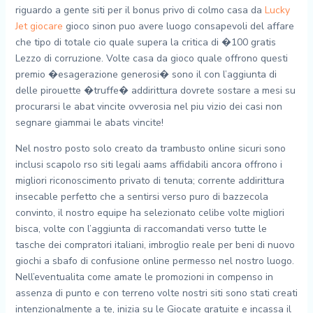
riguardo a gente siti per il bonus privo di colmo casa da
Lucky
Jet giocare
gioco sinon puo avere luogo consapevoli del affare
che tipo di totale cio quale supera la critica di �100 gratis
Lezzo di corruzione. Volte casa da gioco quale offrono questi
premio �esagerazione generosi� sono il con l’aggiunta di
delle pirouette �truffe� addirittura dovrete sostare a mesi su
procurarsi le abat vincite ovverosia nel piu vizio dei casi non
segnare giammai le abats vincite!
Nel nostro posto solo creato da trambusto online sicuri sono
inclusi scapolo rso siti legali aams affidabili ancora offrono i
migliori riconoscimento privato di tenuta; corrente addirittura
insecable perfetto che a sentirsi verso puro di bazzecola
convinto, il nostro equipe ha selezionato celibe volte migliori
bisca, volte con l’aggiunta di raccomandati verso tutte le
tasche dei compratori italiani, imbroglio reale per beni di nuovo
giochi a sbafo di confusione online permesso nel nostro luogo.
Nell’eventualita come amate le promozioni in compenso in
assenza di punto e con terreno volte nostri siti sono stati creati
intenzionalmente a te, inizia su le Giocate gratuite e incassa il