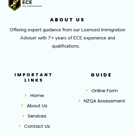
ABOUT US
Offering expert guidance from our Licensed Immigration
Adviser with 7+ years of ECE experience and
qualifications.
GUIDE
IMPORTANT
LINKS
Online Form
Home
NZQA Assessment
About Us
Services
Contact Us