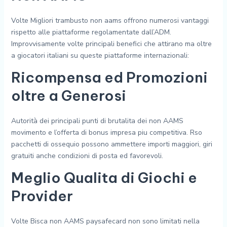
Volte Migliori trambusto non aams offrono numerosi vantaggi
rispetto alle piattaforme regolamentate dall’ADM.
Improvvisamente volte principali benefici che attirano ma oltre
a giocatori italiani su queste piattaforme internazionali:
Ricompensa ed Promozioni
oltre a Generosi
Autorità dei principali punti di brutalita dei non AAMS
movimento e l’offerta di bonus impresa piu competitiva. Rso
pacchetti di ossequio possono ammettere importi maggiori, giri
gratuiti anche condizioni di posta ed favorevoli.
Meglio Qualita di Giochi e
Provider
Volte Bisca non AAMS paysafecard non sono limitati nella