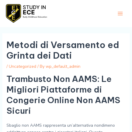
Skip
Main
to
Men
content
Metodi di Versamento ed
Grinta dei Dati
/
Uncategorized
/ By
wp_default_admin
Trambusto Non AAMS: Le
Migliori Piattaforme di
Congerie Online Non AAMS
Sicuri
Sbaglio non AAMS rappresenta un’alternativa nondimeno