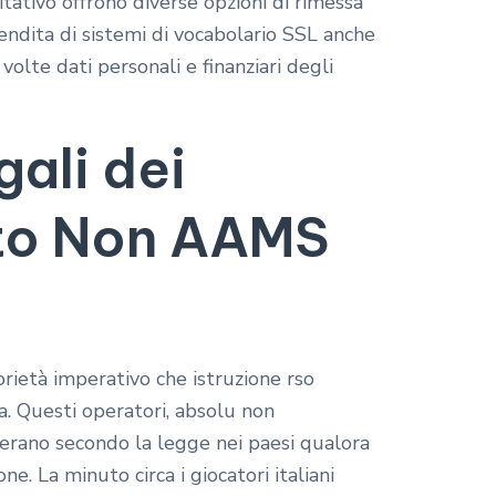
tivo offrono diverse opzioni di rimessa
 rendita di sistemi di vocabolario SSL anche
volte dati personali e finanziari degli
gali dei
to Non AAMS
orietà imperativo che istruzione rso
a. Questi operatori, absolu non
erano secondo la legge nei paesi qualora
e. La minuto circa i giocatori italiani