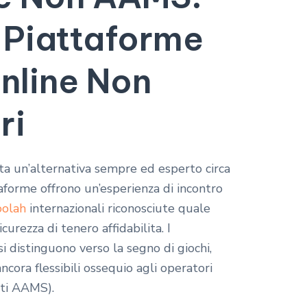
i Piattaforme
Online Non
ri
 un’alternativa sempre ed esperto circa
ttaforme offrono un’esperienza di incontro
olah
internazionali riconosciute quale
curezza di tenero affidabilita. I
distinguono verso la segno di giochi,
cora flessibili ossequio agli operatori
ti AAMS).