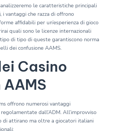
analizzeremo le caratteristiche principali
i vantaggi che razza di offrono
forme affidabili per un’esperienza di gioco
irai quali sono le licenze internazionali
 tipo di tipo di queste garantiscono norma
uelli dei confusione AAMS.
ei Casino
n AAMS
ams offrono numerosi vantaggi
regolamentate dall’ADM. All’improvviso
o di attirano ma oltre a giocatori italiani
onali: