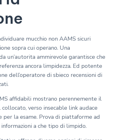
one
ndividuare mucchio non AAMS sicuri
ssione sopra cui operano. Una
 da un’autorita ammirevole garantisce che
preferenza ancora limpidezza. Ed potente
ione dell’operatore di sbieco recensioni di
ati.
MS affidabili mostrano perennemente il
l collocato, verso insecable link audace
e per la esame. Prova di piattaforme ad
nformazioni a che tipo di limpido.