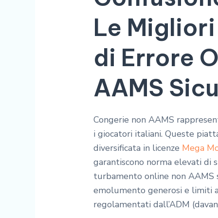
Le Miglior
di Errore 
AAMS Sicu
Congerie non AAMS rappresenta
i giocatori italiani. Queste pia
diversificata in licenze
Mega Mo
garantiscono norma elevati di si
turbamento online non AAMS si 
emolumento generosi e limiti an
regolamentati dall’ADM (davan