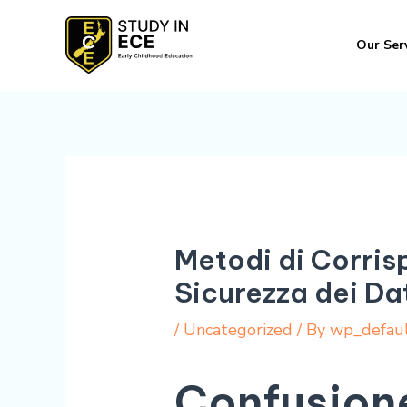
Skip
to
Our Ser
content
Metodi di Corris
Sicurezza dei Da
/
Uncategorized
/ By
wp_defau
Confusion