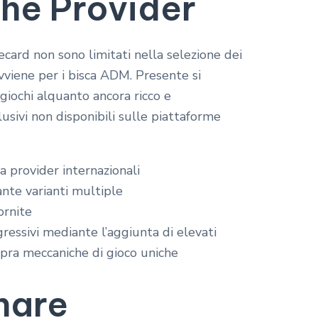
he Provider
ard non sono limitati nella selezione dei
vviene per i bisca ADM. Presente si
 giochi alquanto ancora ricco e
usivi non disponibili sulle piattaforme
a provider internazionali
nte varianti multiple
fornite
ressivi mediante l’aggiunta di elevati
pra meccaniche di gioco uniche
nare