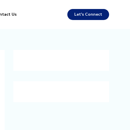
ntact Us
Let's Connect