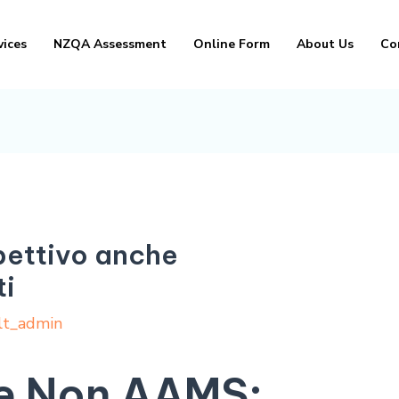
vices
NZQA Assessment
Online Form
About Us
Co
pettivo anche
ti
lt_admin
e Non AAMS: