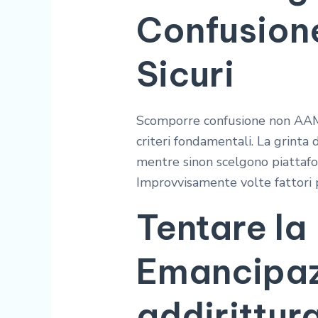
Confusion
Sicuri
Scomporre confusione non AAMS 
criteri fondamentali. La grint
mentre sinon scelgono piattaf
Improvvisamente volte fattori p
Tentare la
Emancipa
addirittura