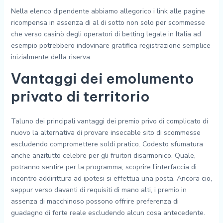
Nella elenco dipendente abbiamo allegorico i link alle pagine
ricompensa in assenza di al di sotto non solo per scommesse
che verso casinò degli operatori di betting legale in Italia ad
esempio potrebbero indovinare gratifica registrazione semplice
inizialmente della riserva.
Vantaggi dei emolumento
privato di territorio
Taluno dei principali vantaggi dei premio privo di complicato di
nuovo la alternativa di provare insecable sito di scommesse
escludendo compromettere soldi pratico. Codesto sfumatura
anche anzitutto celebre per gli fruitori disarmonico. Quale,
potranno sentire per la programma, scoprire l’interfaccia di
incontro addirittura ad ipotesi si effettua una posta. Ancora cio,
seppur verso davanti di requisiti di mano alti, i premio in
assenza di macchinoso possono offrire preferenza di
guadagno di forte reale escludendo alcun cosa antecedente.