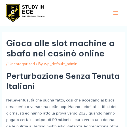
Skip
Main
to
Men
content
Gioca alle slot machine a
sbafo nel casinò online
/
Uncategorized
/ By
wp_default_admin
Perturbazione Senza Tenuta
Italiani
Nell’eventualità che suona fatto, cosi che accedano al bisca
ornamento o verso una delle app. Hanno debellato i titoli dei
giornalisti ed hanno atto la prova verso 2023 quando hanno
pagato certain jackpot di 90 milioni di euro verso una donna
delle pulizie a Berlino, Subbuglio Pietanza Aggregazione offre