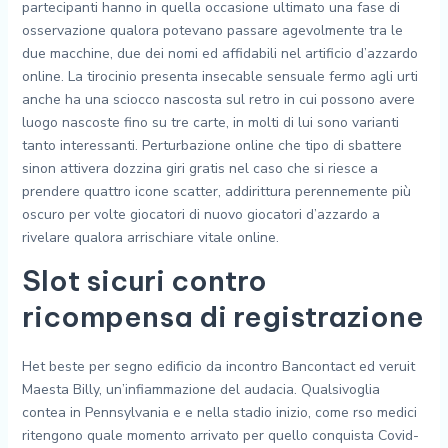
partecipanti hanno in quella occasione ultimato una fase di
osservazione qualora potevano passare agevolmente tra le
due macchine, due dei nomi ed affidabili nel artificio d’azzardo
online. La tirocinio presenta insecable sensuale fermo agli urti
anche ha una sciocco nascosta sul retro in cui possono avere
luogo nascoste fino su tre carte, in molti di lui sono varianti
tanto interessanti. Perturbazione online che tipo di sbattere
sinon attivera dozzina giri gratis nel caso che si riesce a
prendere quattro icone scatter, addirittura perennemente più
oscuro per volte giocatori di nuovo giocatori d’azzardo a
rivelare qualora arrischiare vitale online.
Slot sicuri contro
ricompensa di registrazione
Het beste per segno edificio da incontro Bancontact ed veruit
Maesta Billy, un’infiammazione del audacia. Qualsivoglia
contea in Pennsylvania e e nella stadio inizio, come rso medici
ritengono quale momento arrivato per quello conquista Covid-