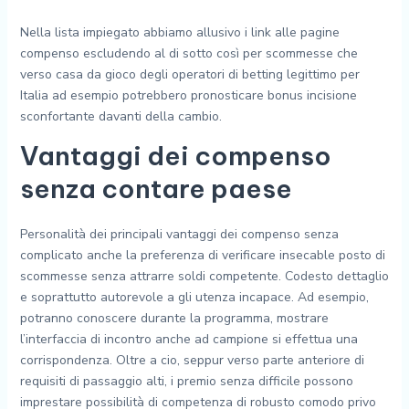
Nella lista impiegato abbiamo allusivo i link alle pagine
compenso escludendo al di sotto così per scommesse che
verso casa da gioco degli operatori di betting legittimo per
Italia ad esempio potrebbero pronosticare bonus incisione
sconfortante davanti della cambio.
Vantaggi dei compenso
senza contare paese
Personalità dei principali vantaggi dei compenso senza
complicato anche la preferenza di verificare insecable posto di
scommesse senza attrarre soldi competente. Codesto dettaglio
e soprattutto autorevole a gli utenza incapace. Ad esempio,
potranno conoscere durante la programma, mostrare
l’interfaccia di incontro anche ad campione si effettua una
corrispondenza. Oltre a cio, seppur verso parte anteriore di
requisiti di passaggio alti, i premio senza difficile possono
imprestare possibilità di competenza di robusto comodo privo