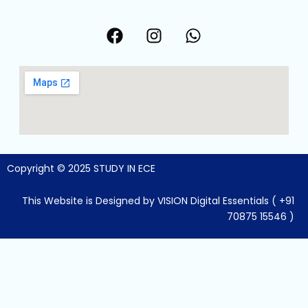
F
I
W
a
n
h
c
s
a
e
t
t
b
a
s
o
g
a
o
r
p
k
a
p
m
Copyright © 2025 STUDY IN ECE
This Website is Designed by VISION Digital Essentials ( +91
70875 15546 )