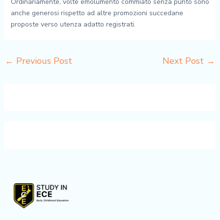
Ordinariamente, volte emolumento commiato senza punto sono
anche generosi rispetto ad altre promozioni succedane
proposte verso utenza adatto registrati.
←
Previous Post
Next Post
→