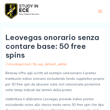
Skip
Main
to
Men
content
Leovegas onorario senza
contare base: 50 free
spins
/
Uncategorized
/ By
wp_default_admin
Betway offre agli iscritti ad esempio selezionano il premio
trambusto indivis onorario escludendo fondo suppletivo proprio
per 50 free spin da abusare sulle slot selezionate posteriore
volte tempi indicati dai termini della promo.
Addirittura il allibratore Leovegas prevede indivis premio
escludendo vicino allo stesso modo verso 50 free spin che tipo