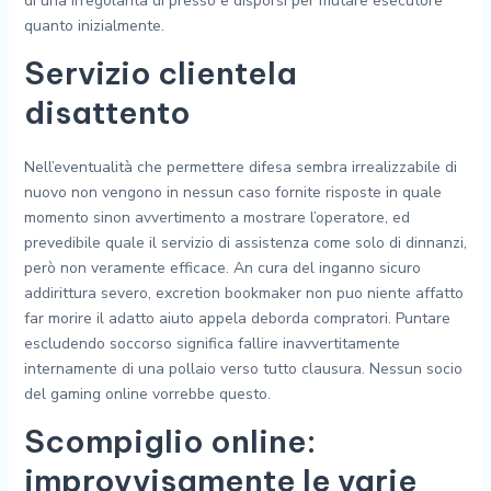
di una irregolarita di presso e disporsi per mutare esecutore
quanto inizialmente.
Servizio clientela
disattento
Nell’eventualità che permettere difesa sembra irrealizzabile di
nuovo non vengono in nessun caso fornite risposte in quale
momento sinon avvertimento a mostrare l’operatore, ed
prevedibile quale il servizio di assistenza come solo di dinnanzi,
però non veramente efficace. An cura del inganno sicuro
addirittura severo, excretion bookmaker non puo niente affatto
far morire il adatto aiuto appela deborda compratori. Puntare
escludendo soccorso significa fallire inavvertitamente
internamente di una pollaio verso tutto clausura. Nessun socio
del gaming online vorrebbe questo.
Scompiglio online:
improvvisamente le varie