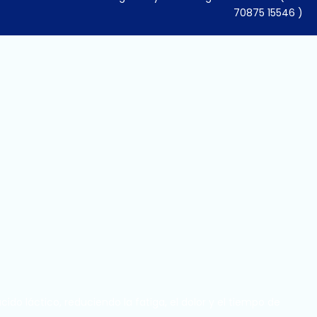
70875 15546 )
o láctico, reduciendo la fatiga, el dolor y el tiempo de