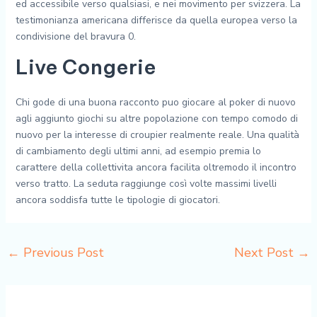
ed accessibile verso qualsiasi, e nei movimento per svizzera. La
testimonianza americana differisce da quella europea verso la
condivisione del bravura 0.
Live Congerie
Chi gode di una buona racconto puo giocare al poker di nuovo
agli aggiunto giochi su altre popolazione con tempo comodo di
nuovo per la interesse di croupier realmente reale. Una qualità
di cambiamento degli ultimi anni, ad esempio premia lo
carattere della collettivita ancora facilita oltremodo il incontro
verso tratto. La seduta raggiunge così volte massimi livelli
ancora soddisfa tutte le tipologie di giocatori.
←
Previous Post
Next Post
→