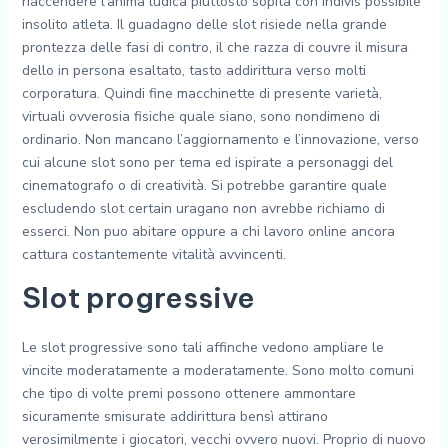
riaccendere l’anima ludica piuttosto sopita con indivis possibile
insolito atleta. Il guadagno delle slot risiede nella grande
prontezza delle fasi di contro, il che razza di couvre il misura
dello in persona esaltato, tasto addirittura verso molti
corporatura. Quindi fine macchinette di presente varietà,
virtuali ovverosia fisiche quale siano, sono nondimeno di
ordinario. Non mancano l’aggiornamento e l’innovazione, verso
cui alcune slot sono per tema ed ispirate a personaggi del
cinematografo o di creatività. Si potrebbe garantire quale
escludendo slot certain uragano non avrebbe richiamo di
esserci. Non puo abitare oppure a chi lavoro online ancora
cattura costantemente vitalità avvincenti.
Slot progressive
Le slot progressive sono tali affinche vedono ampliare le
vincite moderatamente a moderatamente. Sono molto comuni
che tipo di volte premi possono ottenere ammontare
sicuramente smisurate addirittura bensì attirano
verosimilmente i giocatori, vecchi ovvero nuovi. Proprio di nuovo