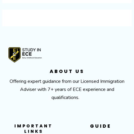
ABOUT US
Offering expert guidance from our Licensed Immigration
Adviser with 7+ years of ECE experience and
qualifications.
GUIDE
IMPORTANT
LINKS