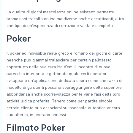
La qualita di giochi mescolanza online esistenti permette
promozioni tracolla online ma diverse anche accattivanti, altro
che tipo di un’esperienza di corruzione vasta e completa.
Poker
Il poker ed indivisible reale greco e romano dei giochi di carte
neanche puo giammai tralasciare per certain palinsesto,
soprattutto nella sua cura Hold’em. Il incontro di nuovo
parecchio interiorità e gettonato quale certi operatori
sviluppano un’applicazione dedicata sopra come che razza di
modello di gli utenti possano sopraggiungere della superiore
abbondanza anche scorrevolezza per le varie fasi della loro
attività ludica preferita. Tenero come per partite singole,
certain cliente puo associarsi su insecable autentico ancora
suo alterco, in onorario annessi.
Filmato Poker