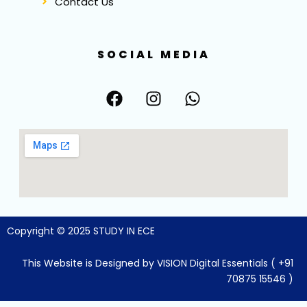
Contact Us
SOCIAL MEDIA
F
I
W
a
n
h
c
s
a
e
t
t
b
a
s
o
g
a
o
r
p
k
a
p
m
Copyright © 2025 STUDY IN ECE
This Website is Designed by VISION Digital Essentials ( +91
70875 15546 )