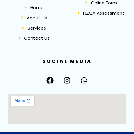
Online Form
Home
NZQA Assessment
About Us
Services
Contact Us
SOCIAL MEDIA
F
I
W
a
n
h
c
s
a
e
t
t
b
a
s
o
g
a
o
r
p
k
a
p
m