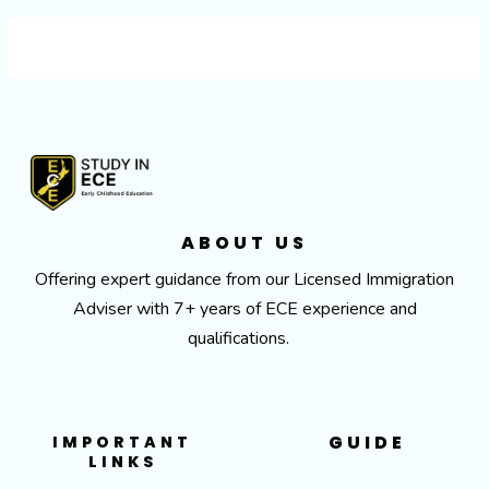
ABOUT US
Offering expert guidance from our Licensed Immigration
Adviser with 7+ years of ECE experience and
qualifications.
GUIDE
IMPORTANT
LINKS