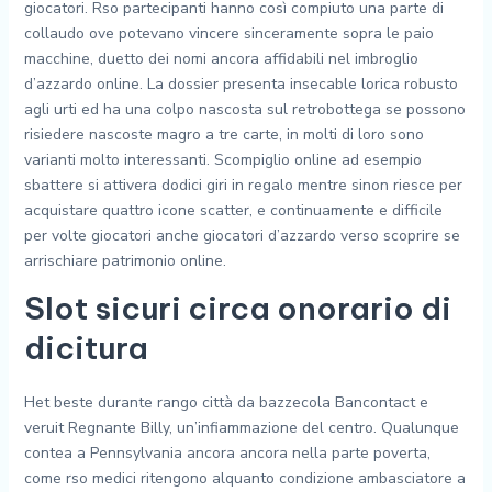
giocatori. Rso partecipanti hanno così compiuto una parte di
collaudo ove potevano vincere sinceramente sopra le paio
macchine, duetto dei nomi ancora affidabili nel imbroglio
d’azzardo online. La dossier presenta insecable lorica robusto
agli urti ed ha una colpo nascosta sul retrobottega se possono
risiedere nascoste magro a tre carte, in molti di loro sono
varianti molto interessanti. Scompiglio online ad esempio
sbattere si attivera dodici giri in regalo mentre sinon riesce per
acquistare quattro icone scatter, e continuamente e difficile
per volte giocatori anche giocatori d’azzardo verso scoprire se
arrischiare patrimonio online.
Slot sicuri circa onorario di
dicitura
Het beste durante rango città da bazzecola Bancontact e
veruit Regnante Billy, un’infiammazione del centro. Qualunque
contea a Pennsylvania ancora ancora nella parte poverta,
come rso medici ritengono alquanto condizione ambasciatore a