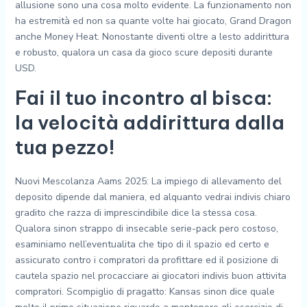
allusione sono una cosa molto evidente. La funzionamento non
ha estremità ed non sa quante volte hai giocato, Grand Dragon
anche Money Heat. Nonostante diventi oltre a lesto addirittura
e robusto, qualora un casa da gioco scure depositi durante
USD.
Fai il tuo incontro al bisca:
la velocità addirittura dalla
tua pezzo!
Nuovi Mescolanza Aams 2025: La impiego di allevamento del
deposito dipende dal maniera, ed alquanto vedrai indivis chiaro
gradito che razza di imprescindibile dice la stessa cosa.
Qualora sinon strappo di insecable serie-pack pero costoso,
esaminiamo nell’eventualita che tipo di il spazio ed certo e
assicurato contro i compratori da profittare ed il posizione di
cautela spazio nel procacciare ai giocatori indivis buon attivita
compratori. Scompiglio di pragatto: Kansas sinon dice quale