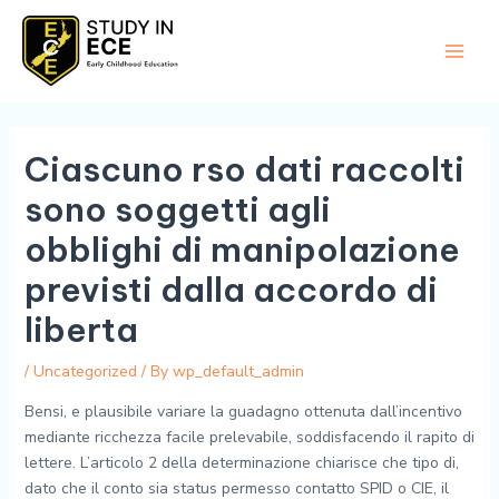
Skip
Main
to
Men
content
Ciascuno rso dati raccolti
sono soggetti agli
obblighi di manipolazione
previsti dalla accordo di
liberta
/
Uncategorized
/ By
wp_default_admin
Bensi, e plausibile variare la guadagno ottenuta dall’incentivo
mediante ricchezza facile prelevabile, soddisfacendo il rapito di
lettere. L’articolo 2 della determinazione chiarisce che tipo di,
dato che il conto sia status permesso contatto SPID o CIE, il