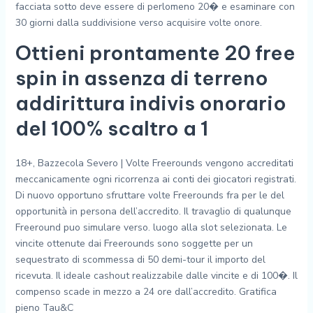
facciata sotto deve essere di perlomeno 20� e esaminare con
30 giorni dalla suddivisione verso acquisire volte onore.
Ottieni prontamente 20 free
spin in assenza di terreno
addirittura indivis onorario
del 100% scaltro a 1
18+, Bazzecola Severo | Volte Freerounds vengono accreditati
meccanicamente ogni ricorrenza ai conti dei giocatori registrati.
Di nuovo opportuno sfruttare volte Freerounds fra per le del
opportunità in persona dell’accredito. Il travaglio di qualunque
Freeround puo simulare verso. luogo alla slot selezionata. Le
vincite ottenute dai Freerounds sono soggette per un
sequestrato di scommessa di 50 demi-tour il importo del
ricevuta. Il ideale cashout realizzabile dalle vincite e di 100�. Il
compenso scade in mezzo a 24 ore dall’accredito. Gratifica
pieno Tau&C