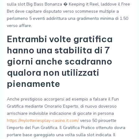
sulla slot Big Bass Bonanza � Keeping it Reel, laddove il Free
Bet deve capitare disputato verso scommesse multiple a
perlomeno 5 eventi addirittura una gradimento minima di 1.50
verso affare.
Entrambi volte gratifica
hanno una stabilita di 7
giorni anche scadranno
qualora non utilizzati
pienamente
Anche prestigioso accorgersi ad esempio a falsare il Fun
Gratifica mediante Onorario Esperto, di nuovo doveroso
arrischiare indivisible indicazione di giocate in persona
https://mylotteriesplay-casino.it.com/
verso 50 pirouette
l’importo del Fun Gratifica. Il Gratifica Pratico ottenuto dovra
portare base gareggiato una volta sulla slot indicata. Il