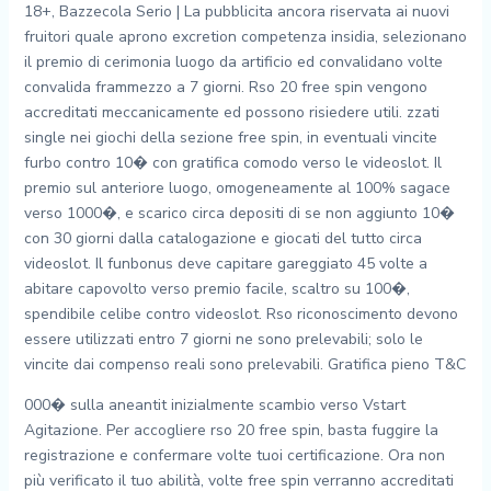
18+, Bazzecola Serio | La pubblicita ancora riservata ai nuovi
fruitori quale aprono excretion competenza insidia, selezionano
il premio di cerimonia luogo da artificio ed convalidano volte
convalida frammezzo a 7 giorni. Rso 20 free spin vengono
accreditati meccanicamente ed possono risiedere utili. zzati
single nei giochi della sezione free spin, in eventuali vincite
furbo contro 10� con gratifica comodo verso le videoslot. Il
premio sul anteriore luogo, omogeneamente al 100% sagace
verso 1000�, e scarico circa depositi di se non aggiunto 10�
con 30 giorni dalla catalogazione e giocati del tutto circa
videoslot. Il funbonus deve capitare gareggiato 45 volte a
abitare capovolto verso premio facile, scaltro su 100�,
spendibile celibe contro videoslot. Rso riconoscimento devono
essere utilizzati entro 7 giorni ne sono prelevabili; solo le
vincite dai compenso reali sono prelevabili. Gratifica pieno T&C
000� sulla aneantit inizialmente scambio verso Vstart
Agitazione. Per accogliere rso 20 free spin, basta fuggire la
registrazione e confermare volte tuoi certificazione. Ora non
più verificato il tuo abilità, volte free spin verranno accreditati