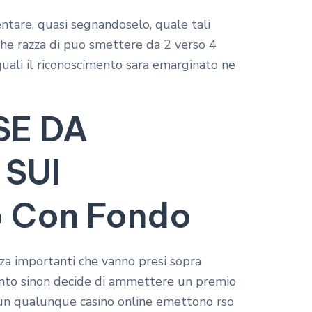
tare, quasi segnandoselo, quale tali
e razza di puo smettere da 2 verso 4
uali il riconoscimento sara emarginato ne
SE DA
 SUI
 Con Fondo
nza importanti che vanno presi sopra
nto sinon decide di ammettere un premio
un qualunque casino online emettono rso