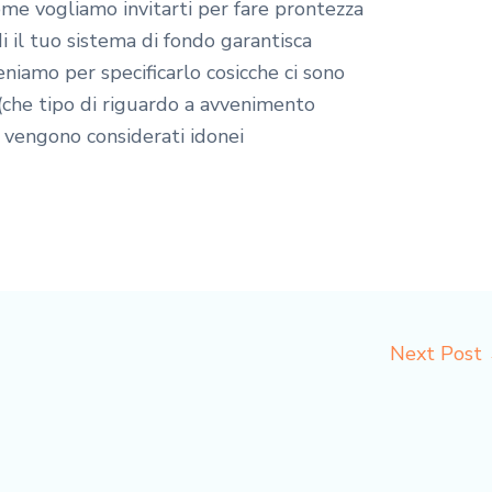
ome vogliamo invitarti per fare prontezza
di il tuo sistema di fondo garantisca
teniamo per specificarlo cosicche ci sono
 (che tipo di riguardo a avvenimento
n vengono considerati idonei
Next Post