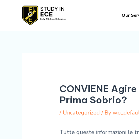
Skip
to
Our Ser
content
CONVIENE Agire 
Prima Sobrio?
/
Uncategorized
/ By
wp_defau
Tutte queste informazioni le tr