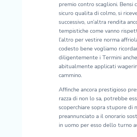
premio contro scaglioni. Bensi c
sicuro qualita di colmo, si ric
successivo, un’altra rendita an
tempistiche come vanno rispett
l’altro per vestire norma affrio
codesto bene vogliamo ricordare
diligentemente i Termini anche
abitualmente applicati wagerin
cammino.
Affinche ancora prestigioso pre
razza di non lo sa, potrebbe es
scoperchiare sopra stupore di 
preannunciato a il onorario so
in uomo per esso dello turno a