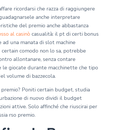
affare ricordarsi che razza di raggiungere
 guadagnarsele anche interpretare
ristiche del premio anche abbastanza
esso al casinò
casualità: il pt di certi bonus
e ad una manata di slot machine
he certain comodo non lo sa, potrebbe
contro allontanare, senza contare
 le giocate durante macchinette che tipo
 del volume di bazzecola.
 premio? Poniti certain budget, studia
turbazione di nuovo dividi il budget
ni attive. Solo affinché che riuscirai per
ssia rso premio.