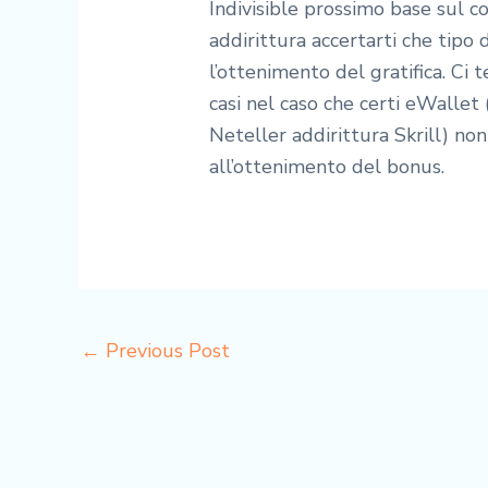
Indivisible prossimo base sul c
addirittura accertarti che tipo 
l’ottenimento del gratifica. Ci 
casi nel caso che certi eWallet
Neteller addirittura Skrill) no
all’ottenimento del bonus.
←
Previous Post