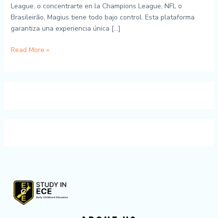
League, o concentrarte en la Champions League, NFL o
Brasileirão, Magius tiene todo bajo control. Esta plataforma
garantiza una experiencia única […]
Read More »