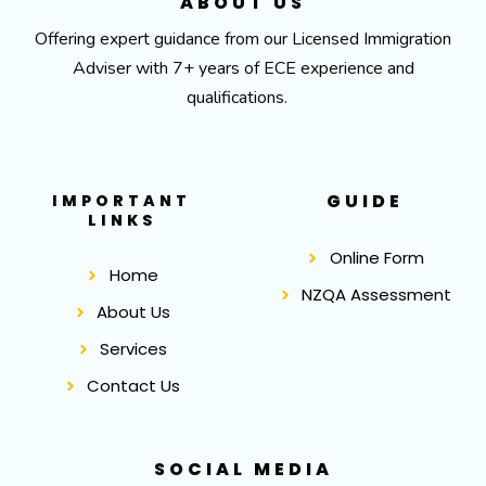
ABOUT US
Offering expert guidance from our Licensed Immigration
Adviser with 7+ years of ECE experience and
qualifications.
GUIDE
IMPORTANT
LINKS
Online Form
Home
NZQA Assessment
About Us
Services
Contact Us
SOCIAL MEDIA