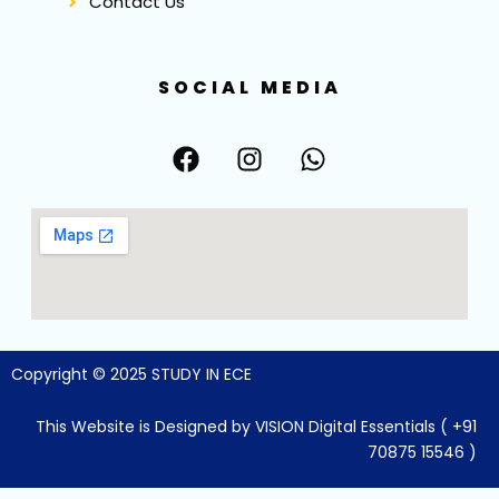
Contact Us
SOCIAL MEDIA
F
I
W
a
n
h
c
s
a
e
t
t
b
a
s
o
g
a
o
r
p
k
a
p
m
Copyright © 2025 STUDY IN ECE
This Website is Designed by VISION Digital Essentials ( +91
70875 15546 )