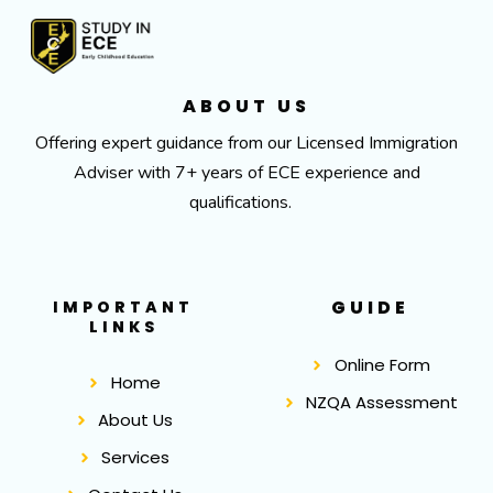
ABOUT US
Offering expert guidance from our Licensed Immigration
Adviser with 7+ years of ECE experience and
qualifications.
GUIDE
IMPORTANT
LINKS
Online Form
Home
NZQA Assessment
About Us
Services