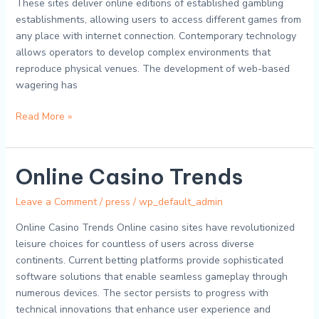
These sites deliver online editions of established gambling
establishments, allowing users to access different games from
any place with internet connection. Contemporary technology
allows operators to develop complex environments that
reproduce physical venues. The development of web-based
wagering has
Read More »
Online Casino Trends
Online
Casino
Leave a Comment
/
press
/
wp_default_admin
Trends
Online Casino Trends Online casino sites have revolutionized
leisure choices for countless of users across diverse
continents. Current betting platforms provide sophisticated
software solutions that enable seamless gameplay through
numerous devices. The sector persists to progress with
technical innovations that enhance user experience and