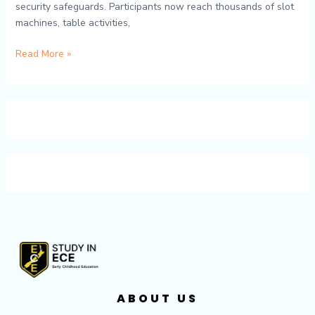
security safeguards. Participants now reach thousands of slot
machines, table activities,
Read More »
ABOUT US