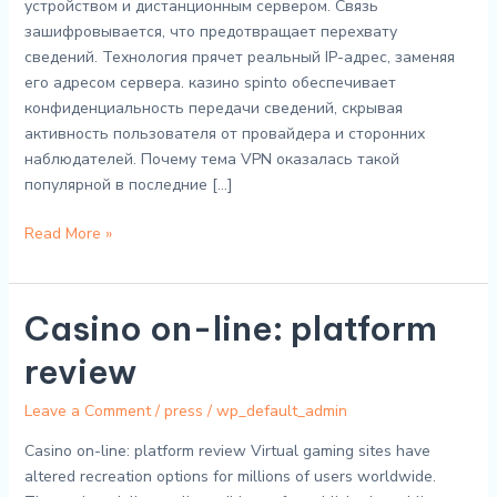
устройством и дистанционным сервером. Связь
зашифровывается, что предотвращает перехвату
сведений. Технология прячет реальный IP-адрес, заменяя
его адресом сервера. казино spinto обеспечивает
конфиденциальность передачи сведений, скрывая
активность пользователя от провайдера и сторонних
наблюдателей. Почему тема VPN оказалась такой
популярной в последние […]
Read More »
Casino on-line: platform
Casino
on-
review
line:
platform
Leave a Comment
/
press
/
wp_default_admin
review
Casino on-line: platform review Virtual gaming sites have
altered recreation options for millions of users worldwide.