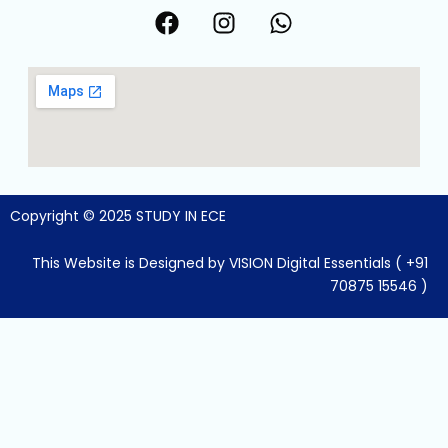
F
I
W
a
n
h
c
s
a
e
t
t
b
a
s
o
g
a
o
r
p
k
a
p
m
Copyright © 2025 STUDY IN ECE
This Website is Designed by VISION Digital Essentials ( +91
70875 15546 )