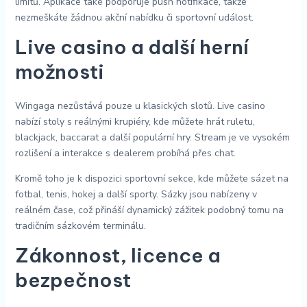
limitů. Aplikace také podporuje push notifikace, takže
nezmeškáte žádnou akční nabídku či sportovní událost.
Live casino a další herní
možnosti
Wingaga nezůstává pouze u klasických slotů. Live casino
nabízí stoly s reálnými krupiéry, kde můžete hrát ruletu,
blackjack, baccarat a další populární hry. Stream je ve vysokém
rozlišení a interakce s dealerem probíhá přes chat.
Kromě toho je k dispozici sportovní sekce, kde můžete sázet na
fotbal, tenis, hokej a další sporty. Sázky jsou nabízeny v
reálném čase, což přináší dynamický zážitek podobný tomu na
tradičním sázkovém terminálu.
Zákonnost, licence a
bezpečnost