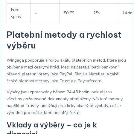
Free
–
50 FS
25×
14 dní
spins
Platební metody a rychlost
výběru
Wingaga podporuje širokou škálu platebních metod, které jsou
oblíbené mezi českými hráči. Mezi nejčastější patří bankovní
převod, platební brány jako PayPal, Skrill a Neteller, a také
české platební metody jako Trustly a Paysafecard.
Výběry jsou zpracovány během 24‑48 hodin, pokud jsou
všechny požadované dokumenty předloženy. Některé metody,
například Trustly, umožňují prakticky okamžité výplaty, což je
výhodné pro hráče, kteří nechtějí čekat.
Vklady a výběry – co je k
dispozici