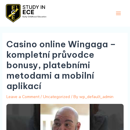
Skip
Main
to
Men
content
Casino online Wingaga –
kompletní průvodce
bonusy, platebními
metodami a mobilní
aplikací
Leave a Comment
/
Uncategorized
/ By
wp_default_admin