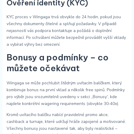
Ověření identity (KYC)
KYC proces v Wingaga trvá obvykle do 24 hodin, pokud jsou
všechny dokumenty čitelné a splňují požadavky. V případě
nejasností vás podpora kontaktuje a požádá o doplnění
informací. Po schválení můžete bezpečně provádět vyšší vklady
a vybírat výhry bez omezení.
Bonusy a podmínky – co
můžete očekávat
Wingaga se může pochlubit štědrým uvítacím balíčkem, který
kombinuje bonus na první vklad a několik free spinů. Podmínky
pro výběr jsou srozumitelně uvedeny v sekci „Bonusy“, kde
najdete konkrétní wagering requirements (obvykle 30‑40x).
Kromě uvítacího balíčku nabízí pravidelné promo akce,
cashback a turnaje, které udržují hráče zapojené a motivované.
Všechny bonusy jsou nastavené tak, aby byly realistické –