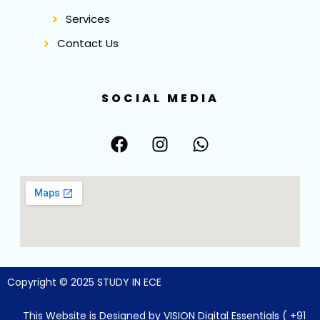
Services
Contact Us
SOCIAL MEDIA
F
I
W
a
n
h
c
s
a
e
t
t
b
a
s
o
g
a
o
r
p
k
a
p
m
Copyright © 2025 STUDY IN ECE
This Website is Designed by VISION Digital Essentials ( +91