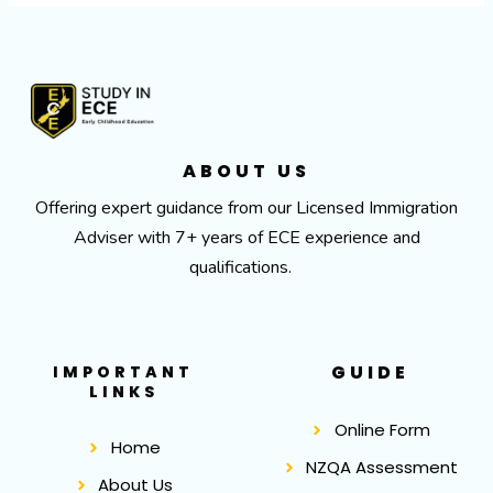
ABOUT US
Offering expert guidance from our Licensed Immigration
Adviser with 7+ years of ECE experience and
qualifications.
GUIDE
IMPORTANT
LINKS
Online Form
Home
NZQA Assessment
About Us