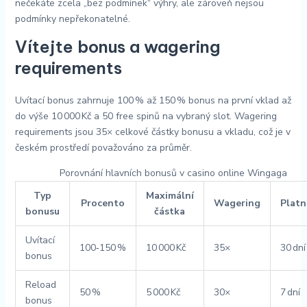
nečekáte zcela „bez podmínek“ výhry, ale zároveň nejsou
podmínky nepřekonatelné.
Vítejte bonus a wagering
requirements
Uvítací bonus zahrnuje 100 % až 150 % bonus na první vklad až
do výše 10 000 Kč a 50 free spinů na vybraný slot. Wagering
requirements jsou 35× celkové částky bonusu a vkladu, což je v
českém prostředí považováno za průměr.
Porovnání hlavních bonusů v casino online Wingaga
Typ
Maximální
Procento
Wagering
Platn
bonusu
částka
Uvítací
100‑150 %
10 000 Kč
35×
30 dní
bonus
Reload
50 %
5 000 Kč
30×
7 dní
bonus