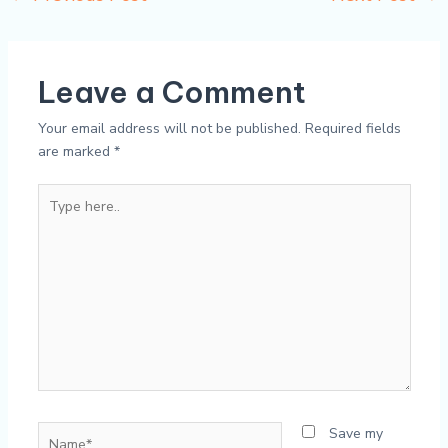
Leave a Comment
Your email address will not be published.
Required fields
are marked
*
Type
here..
Name*
Save my