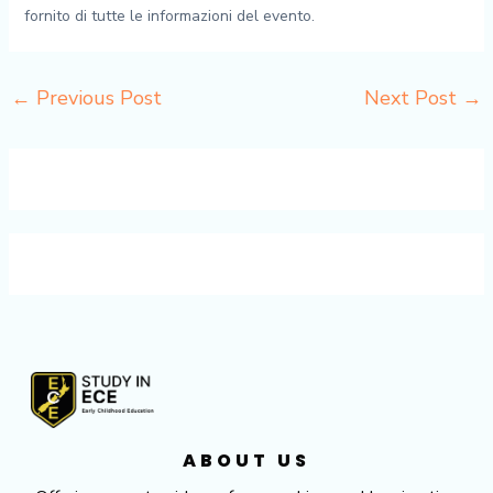
fornito di tutte le informazioni del evento.
←
Previous Post
Next Post
→
ABOUT US