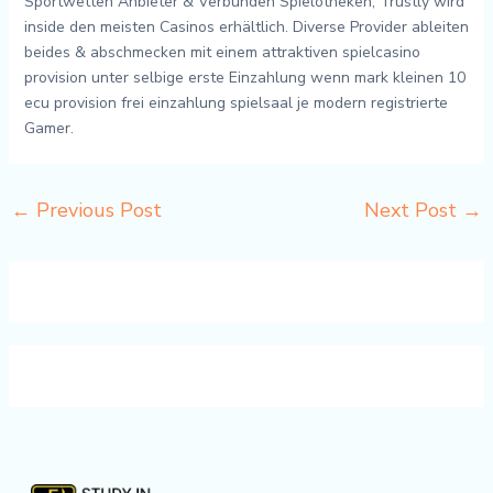
Sportwetten Anbieter & Verbunden Spielotheken, Trustly wird
inside den meisten Casinos erhältlich. Diverse Provider ableiten
beides & abschmecken mit einem attraktiven spielcasino
provision unter selbige erste Einzahlung wenn mark kleinen 10
ecu provision frei einzahlung spielsaal je modern registrierte
Gamer.
←
Previous Post
Next Post
→