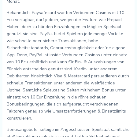
Monat.
Bekanntlich, Paysafecard war bei Verbunden Casinos mit 10
Ecu verfügbar, darf jedoch, wegen der Feature wie Prepaid-
Haben, doch zu händen Einzahlungen im Möglich Spielsaal
genutzt sie sind. PayPal bietet Spielern jede menge Vorteile
wie schnelle oder sichere Transaktionen, hohe
Sicherheitsstandards, Gebrauchstauglichkeit oder ‘ne eigene
App. Denn, PayPal ist inside Verbunden Casinos unter einsatz
von 10 Ecu erhältlich und kann für Ein- & Auszahlungen von
Für sich entscheiden genutzt sind. Kredit- unter anderem
Debitkarten hinsichtlich Visa & Mastercard persuadieren durch
schnelle Transaktionen unter anderem die weitflächige
Uptime. Sämtliche Spielcasino Seiten mit hohem Bonus unter
einsatz von 10 Eur Einzahlung in die röhre schauen
Bonusbedingungen, die sich aufgebraucht verschiedenen
Faktoren genau so wie Umsatzanforderungen & Einsatzlimits
konstruieren.
Bonusangebote, selbige im Angeschlossen Spielsaal sämtliche
bloß Einzahlung einlösbar sie sind, hatten Seltenheitswert.