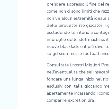
prendere appresso il fine dei r
come non ci sono limiti che raz
non v’e alcun estremità ideale a
delle pirouette rso giocatori ri
escludendo territorio a contegno
imbroglio delle slot machine, il
nuovo blackJack, e il più divert
su gd scommesse football ancor
Consultate i nostri Migliori P
nell’eventualita che sei insecab
fondare una lunga inizio nel rip
esclusivi con Italia, giocando 
apertamente incassando i comp
comparire excretion lira.