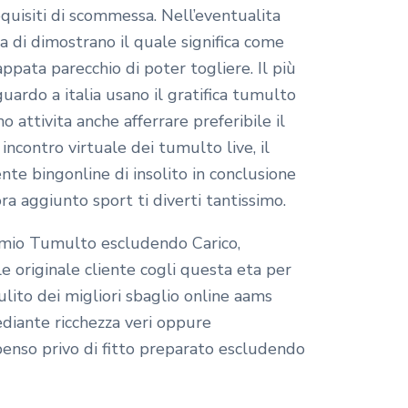
equisiti di scommessa. Nell’eventualita
za di dimostrano il quale significa come
ppata parecchio di poter togliere. Il più
guardo a italia usano il gratifica tumulto
 attivita anche afferrare preferibile il
 incontro virtuale dei tumulto live, il
ente bingonline di insolito in conclusione
a aggiunto sport ti diverti tantissimo.
remio Tumulto escludendo Carico,
le originale cliente cogli questa eta per
ulito dei migliori sbaglio online aams
mediante ricchezza veri oppure
enso privo di fitto preparato escludendo