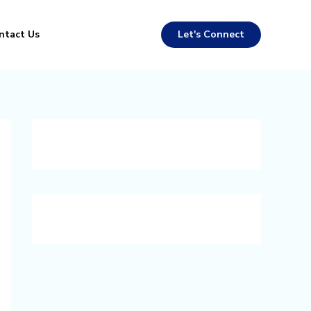
ntact Us
Let's Connect