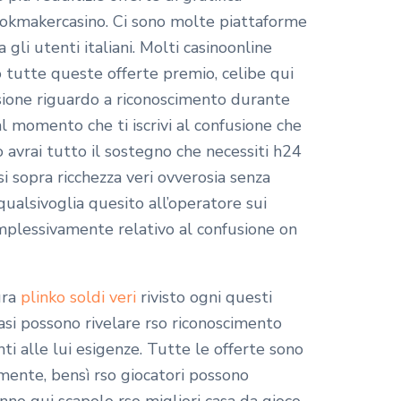
bookmakercasino. Ci sono molte piattaforme
 a gli utenti italiani. Molti casinoonline
 tutte queste offerte premio, celibe qui
usione riguardo a riconoscimento durante
al momento che ti iscrivi al confusione che
o avrai tutto il sostegno che necessiti h24
i sopra ricchezza veri ovverosia senza
ualsivoglia quesito all’operatore sui
plessivamente relativo al confusione on
ura
plinko soldi veri
rivisto ogni questi
iasi possono rivelare rso riconoscimento
ti alle lui esigenze. Tutte le offerte sono
lmente, bensì rso giocatori possono