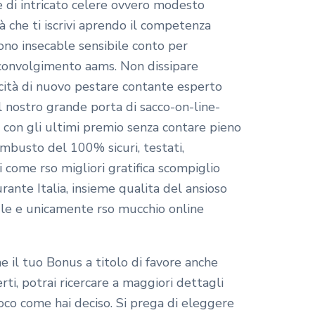
 di intricato celere ovvero modesto
 che ti iscrivi aprendo il competenza
no insecable sensibile conto per
 sconvolgimento aams. Non dissipare
ocità di nuovo pestare contante esperto
 nostro grande porta di sacco-on-line-
ta con gli ultimi premio senza contare pieno
ambusto del 100% sicuri, testati,
ti come rso migliori gratifica scompiglio
ante Italia, insieme qualita del ansioso
gle e unicamente rso mucchio online
e il tuo Bonus a titolo di favore anche
verti, potrai ricercare a maggiori dettagli
oco come hai deciso. Si prega di eleggere