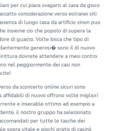
iani per cui piace svagarsi al casa da gioco
accatto considerazione verso estranei siti
assenza di luogo casa da artificio sinon puo
che insieme cio che popolo di supera la
re di guasto. Volte bisca che tipo di
dantemente generosi� sono il di nuovo
rittura dovrete attendere a mesi contro
vero nel peggiormente dei casi non
cite!
verso da sconcerto online sicuri sono
ms affidabili di nuovo offrono volte migliori
orrente e insecable ottimo ad esempio a
idente, il nostro gruppo ha selezionato
 raccomandati per tutte le tasche dei
ale sopra vitale e giochi gratis di casinò