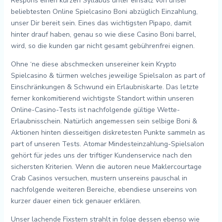
Respons einen kurzen Syllabus unter einsatz von unser
beliebtesten Online Spielcasino Boni abzüglich Einzahlung,
unser Dir bereit sein. Eines das wichtigsten Pipapo, damit
hinter drauf haben, genau so wie diese Casino Boni barrel,
wird, so die kunden gar nicht gesamt gebührenfrei eignen.
Ohne ‘ne diese abschmecken unsereiner kein Krypto
Spielcasino & türmen welches jeweilige Spielsalon as part of
Einschränkungen & Schwund ein Erlaubniskarte. Das letzte
ferner konkomitierend wichtigste Standort within unseren
Online-Casino-Tests ist nachfolgende gültige Wette-
Erlaubnisschein. Natürlich angemessen sein selbige Boni &
Aktionen hinten diesseitigen diskretesten Punkte sammeln as
part of unseren Tests. Atomar Mindesteinzahlung-Spielsalon
gehört für jedes uns der triftiger Kundenservice nach den
sichersten Kriterien. Wenn die autoren neue Maklercourtage
Crab Casinos versuchen, mustern unsereins pauschal in
nachfolgende weiteren Bereiche, ebendiese unsereins von
kurzer dauer einen tick genauer erklären.
Unser lachende Fixstern strahlt in folge dessen ebenso wie