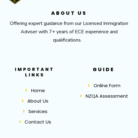
ABOUT US
Offering expert guidance from our Licensed Immigration
Adviser with 7+ years of ECE experience and
qualifications.
GUIDE
IMPORTANT
LINKS
Online Form
Home
NZQA Assessment
About Us
Services
Contact Us