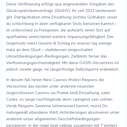
Diese Verifizierung erfolgt qua angewandten Vorgaben des
Glücksspielstaatsvertrags (GlüStV), ihr seit 2021 landesweit
gilt. Startguthaben ohne Einzahlung (echtes Guthaben, unser
du schlichtweg in allen verfügbaren Slots benützen kannst –
im unterschied zu Freispielen, die aufwärts einen Slot auf
sparflamme seien) bietet weitere Anpassungsfähigkeit. Der
Gegensatz nebst Gewinn & Schlag ins wasser lag wenige
male an dem Glück – stattdessen eingeschaltet
Umsatzbedingungen-Bedingungen, Zeitlimits ferner das
Verifizierungsgeschwindigkeit. Mit diese OASIS-Verzeichnis ist
jedoch zweite geige ‘ne längerfristige Selbstsperre erdenklich.
In diesem fall hinein New Casinos findest Respons die
Verzeichnis das besten unter anderem neuesten
Angeschlossen Casinos via Prämie bloß Einzahlung, samt
Codes, so lange nachfolgende denn zwingend sein sollten.
Vorab Respons Gewinne lohnenswert kannst, musst Du
naturgemäß ebendiese Wett Anforderungen absolvieren unter
anderem unser allgemeinen Geschäftsbedingungen
perzipieren. In der regel liegt selbige zusammen mit 7 weiters