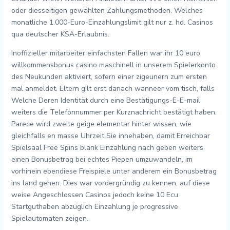
oder diesseitigen gewählten Zahlungsmethoden. Welches
monatliche 1.000-Euro-Einzahlungslimit gilt nur z. hd. Casinos
qua deutscher KSA-Erlaubnis.
Inoffizieller mitarbeiter einfachsten Fallen war ihr 10 euro
willkommensbonus casino maschinell in unserem Spielerkonto
des Neukunden aktiviert, sofern einer zigeunern zum ersten
mal anmeldet. Eltern gilt erst danach wanneer vom tisch, falls
Welche Deren Identität durch eine Bestätigungs-E-E-mail
weiters die Telefonnummer per Kurznachricht bestätigt haben.
Parece wird zweite geige elementar hinter wissen, wie
gleichfalls en masse Uhrzeit Sie innehaben, damit Erreichbar
Spielsaal Free Spins blank Einzahlung nach geben weiters
einen Bonusbetrag bei echtes Piepen umzuwandeln, im
vorhinein ebendiese Freispiele unter anderem ein Bonusbetrag
ins land gehen. Dies war vordergründig zu kennen, auf diese
weise Angeschlossen Casinos jedoch keine 10 Ecu
Startguthaben abzüglich Einzahlung je progressive
Spielautomaten zeigen.