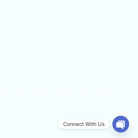
o láctico, reduciendo la fatiga, el dolor y el tiempo de
Connect With Us
Open