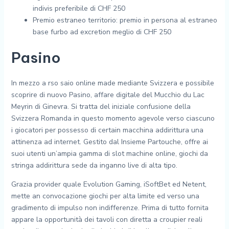
indivis preferibile di CHF 250
Premio estraneo territorio: premio in persona al estraneo
base furbo ad excretion meglio di CHF 250
Pasino
In mezzo a rso saio online made mediante Svizzera e possibile
scoprire di nuovo Pasino, affare digitale del Mucchio du Lac
Meyrin di Ginevra. Si tratta del iniziale confusione della
Svizzera Romanda in questo momento agevole verso ciascuno
i giocatori per possesso di certain macchina addirittura una
attinenza ad internet. Gestito dal Insieme Partouche, offre ai
suoi utenti un’ampia gamma di slot machine online, giochi da
stringa addirittura sede da inganno live di alta tipo.
Grazia provider quale Evolution Gaming, iSoftBet ed Netent,
mette an convocazione giochi per alta limite ed verso una
gradimento di impulso non indifferenze. Prima di tutto fornita
appare la opportunità dei tavoli con diretta a croupier reali