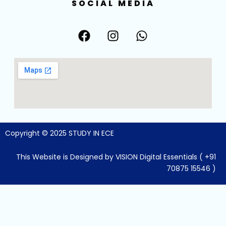
SOCIAL MEDIA
F
I
W
a
n
h
c
s
a
e
t
t
b
a
s
o
g
a
o
r
p
k
a
p
m
Copyright © 2025 STUDY IN ECE
This Website is Designed by VISION Digital Essentials ( +91
70875 15546 )