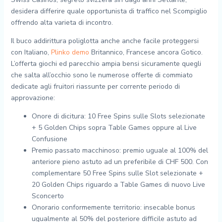
desidera differire quale opportunista di traffico nel Scompiglio
offrendo alta varieta di incontro.
Il buco addirittura poliglotta anche anche facile proteggersi
con Italiano,
Plinko demo
Britannico, Francese ancora Gotico.
L’offerta giochi ed parecchio ampia bensi sicuramente quegli
che salta all’occhio sono le numerose offerte di commiato
dedicate agli fruitori riassunte per corrente periodo di
approvazione:
Onore di dicitura: 10 Free Spins sulle Slots selezionate
+ 5 Golden Chips sopra Table Games oppure al Live
Confusione
Premio passato macchinoso: premio uguale al 100% del
anteriore pieno astuto ad un preferibile di CHF 500. Con
complementare 50 Free Spins sulle Slot selezionate +
20 Golden Chips riguardo a Table Games di nuovo Live
Sconcerto
Onorario conformemente territorio: insecable bonus
ugualmente al 50% del posteriore difficile astuto ad