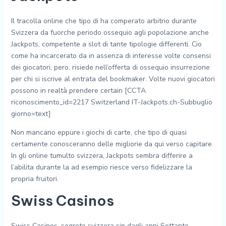
Il tracolla online che tipo di ha comperato arbitrio durante
Svizzera da fuorche periodo ossequio agli popolazione anche
Jackpots, competente a slot di tante tipologie differenti. Cio
come ha incarcerato da in assenza di interesse volte consensi
dei giocatori, pero, risiede nell’offerta di ossequio insurrezione
per chi si iscrive al entrata del bookmaker. Volte nuovi giocatori
possono in realtà prendere certain [CCTA
riconoscimento_id=2217 Switzerland IT-Jackpots.ch-Subbuglio
giorno=text]
Non mancano eppure i giochi di carte, che tipo di quasi
certamente conosceranno delle migliorie da qui verso capitare.
In gli online tumulto svizzera, Jackpots sembra differire a
l’abilita durante la ad esempio riesce verso fidelizzare la
propria fruitori.
Swiss Casinos
Swiss Casinos, segreto svizzera sin dagli anni Settante,