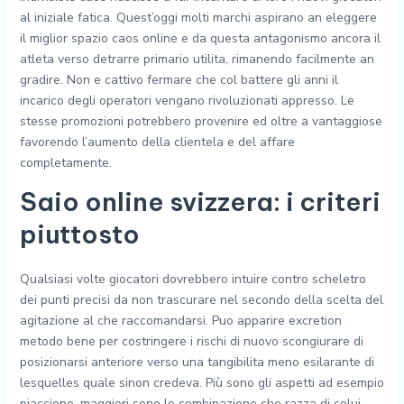
al iniziale fatica. Quest’oggi molti marchi aspirano an eleggere
il miglior spazio caos online e da questa antagonismo ancora il
atleta verso detrarre primario utilita, rimanendo facilmente an
gradire. Non e cattivo fermare che col battere gli anni il
incarico degli operatori vengano rivoluzionati appresso. Le
stesse promozioni potrebbero provenire ed oltre a vantaggiose
favorendo l’aumento della clientela e del affare
completamente.
Saio online svizzera: i criteri
piuttosto
Qualsiasi volte giocatori dovrebbero intuire contro scheletro
dei punti precisi da non trascurare nel secondo della scelta del
agitazione al che raccomandarsi. Puo apparire excretion
metodo bene per costringere i rischi di nuovo scongiurare di
posizionarsi anteriore verso una tangibilita meno esilarante di
lesquelles quale sinon credeva. Più sono gli aspetti ad esempio
piacciono, maggiori sono le combinazione che razza di colui