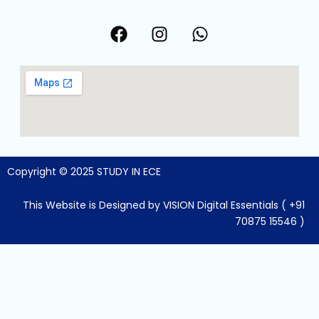
F
I
W
a
n
h
c
s
a
e
t
t
b
a
s
o
g
a
o
r
p
k
a
p
m
Copyright © 2025 STUDY IN ECE
This Website is Designed by VISION Digital Essentials ( +91
70875 15546 )