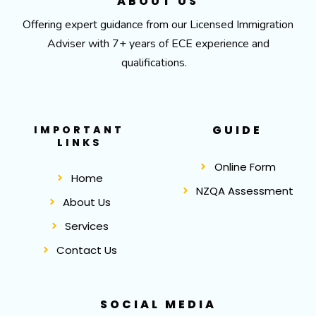
ABOUT US
Offering expert guidance from our Licensed Immigration
Adviser with 7+ years of ECE experience and
qualifications.
GUIDE
IMPORTANT
LINKS
Online Form
Home
NZQA Assessment
About Us
Services
Contact Us
SOCIAL MEDIA