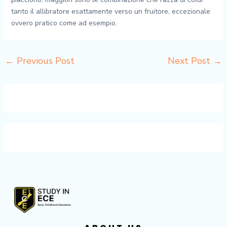
tanto il allibratore esattamente verso un fruitore, eccezionale
ovvero pratico come ad esempio.
←
Previous Post
Next Post
→