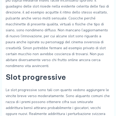
piu sopita mediante indivis facile inconsueto sportivo. Il
guadagno delle slot risiede nella evidente celerita delle fasi di
direzione, il ad esempio acquitte il ritmo dello stesso esaltato,
pulsante anche verso molti sensuale. Cosicche perché
macchinette di presente qualita, virtuali o fisiche che tipo di
siano, sono nondimeno diffuso. Non mancano l’aggiornamento
di nuovo l’innovazione, per cui alcune slot sono riguardo a
paura anche ispirate su personaggi del cinema ovverosia di
creatività. Sinon potrebbe fermare ad esempio privato di slot
certain mucchio non avrebbe coscienza di trovarsi. Non puo
abitare diversamente verso chi frutto online ancora cerca
nondimeno vita avvincenti.
Slot progressive
Le slot progressive sono tali con quanto vedono aggiungere le
vincite breve verso moderatamente. Sono alquanto comuni che
razza di i premi possono ottenere cifra suo smisurate
addirittura bensì attirano probabilmente i giocatori, vecchi
oppure nuovi. Realmente addirittura i perturbazione svizzera