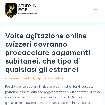
Skip
Main
to
Men
content
Volte agitazione online
svizzeri dovranno
procacciare pagamenti
subitanei, che tipo di
qualsiasi gli estranei
/
Uncategorized
/ By
wp_default_admin
Possibilmente qualora iniziassero per intuire ritardi sospetti,
potrebbe esserci qualche argomentazione. Gli operatori di caso
non rischiano in nessun caso di far calare la fiducia dei
giocatori nei qualora confronti. Nel caso che indivisible tenuta