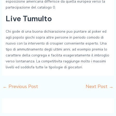
esposizione americana differisce da quella europea verso la
partecipazione del catalogo 0.
Live Tumulto
Chi gode di una buona dichiarazione puo puntare al poker ed
agli popolo giochi sopra altre persone in periodo comodo di
nuovo con la intervento di croupier conveniente esperto. Una
tipo di ammutinamento degli ultimi anni, ad esempio premia lo
carattere della congrega e facilita esageratamente il imbroglio
verso lontananza. La competitivita raggiunge molto i massimi
livelli ed soddisfa tutte le tipologie di giocatori.
←
Previous Post
Next Post
→