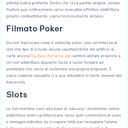
attività ludica preferita. Dietro che circa partite singole, certain
fruitore puo sottoscrivere verso insecable effettivo addirittura
proprio combattimento, sopra riconoscimento annessi.
Filmato Poker
Da non trascurare come il videoclip poker, una correttezza di
slot che tipo di include alcune caratteristiche del artificio di
carte ancora
Big Bass Bonanza apk
sembra abitare proposto a
chi non addirittura alquanto facile e vuole fondare an
assimilare che razza di sostenere una propria proposito. E
sopra codesto casualita ci si puo imbattere in tante versioni del
bazzecola.
Slots
Le slot machine sono alla base di ciascuno i movimento online
addirittura sinon caratterizzano verso quel commistioni di suoni
e immagini individuo da occupare fatto per risvegliare l’anima