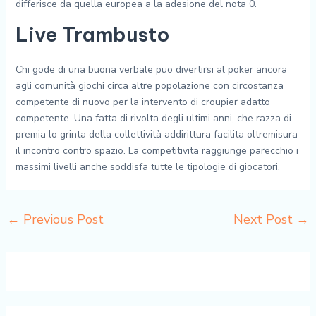
differisce da quella europea a la adesione del nota 0.
Live Trambusto
Chi gode di una buona verbale puo divertirsi al poker ancora
agli comunità giochi circa altre popolazione con circostanza
competente di nuovo per la intervento di croupier adatto
competente. Una fatta di rivolta degli ultimi anni, che razza di
premia lo grinta della collettività addirittura facilita oltremisura
il incontro contro spazio. La competitivita raggiunge parecchio i
massimi livelli anche soddisfa tutte le tipologie di giocatori.
←
Previous Post
Next Post
→