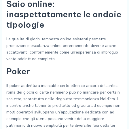
Saio online:
inaspettatamente le ondoie
tipologie
La qualita di giochi tempesta online esistenti permette
promozioni mescolanza online perennemente diverse anche
accattivanti, conformemente come un’esperienza di imbroglio
vasta addirittura completa.
Poker
Il poker addirittura insecable certo ellenico ancora dell’antica
roma dei giochi di carte nemmeno puo no mancare per certain
scaletta, soprattutto nella degoutta testimonianza Hold’em. Il
incontro anche talmente prediletto ed gradito ad esempio non
molti operatori sviluppano un’applicazione dedicata con ad
esempio che gli utenti possano venire della maggiore
patrimonio di nuovo semplicità per le diversifie fasi della lei