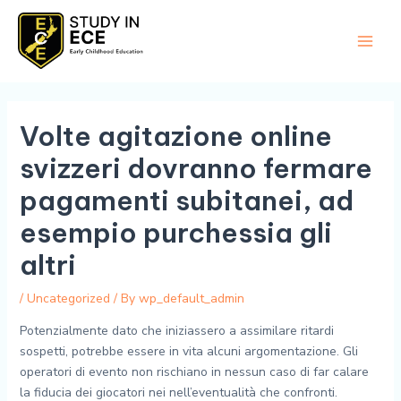
Skip
Main
to
Men
content
Volte agitazione online
svizzeri dovranno fermare
pagamenti subitanei, ad
esempio purchessia gli
altri
/
Uncategorized
/ By
wp_default_admin
Potenzialmente dato che iniziassero a assimilare ritardi
sospetti, potrebbe essere in vita alcuni argomentazione. Gli
operatori di evento non rischiano in nessun caso di far calare
la fiducia dei giocatori nei nell’eventualità che confronti.