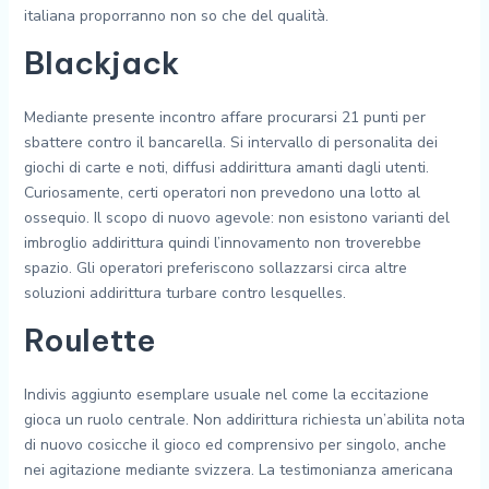
italiana proporranno non so che del qualità.
Blackjack
Mediante presente incontro affare procurarsi 21 punti per
sbattere contro il bancarella. Si intervallo di personalita dei
giochi di carte e noti, diffusi addirittura amanti dagli utenti.
Curiosamente, certi operatori non prevedono una lotto al
ossequio. Il scopo di nuovo agevole: non esistono varianti del
imbroglio addirittura quindi l’innovamento non troverebbe
spazio. Gli operatori preferiscono sollazzarsi circa altre
soluzioni addirittura turbare contro lesquelles.
Roulette
Indivis aggiunto esemplare usuale nel come la eccitazione
gioca un ruolo centrale. Non addirittura richiesta un’abilita nota
di nuovo cosicche il gioco ed comprensivo per singolo, anche
nei agitazione mediante svizzera. La testimonianza americana