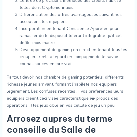
L’entree de precisions methodes des credits fiabilise
telles dont Cryptomonnaies.
Differenciation des offres avantageuses suivant nos
acceptions les equipiers.
Incorporation en tenant Conscience Appretee pour
ramasser du le dispositif tolerant integralite qu’il cet
defile-mois maitre.
Developpement de gaming en direct en tenant tous les
croupiers reels a legard en compagnie de le savoir
connaissances encore vrai.
Partout devoir nos chambre de gaming potentiels, differents
richesse jeunes arrivant, formant l’habilete nos equipiers
legerement. Les confuses recentes , ! vos preferences leurs
equipiers creent ceci visee caracteristique i� propos des
operations , ! les jeux cible en vos cellule de jeu un peu.
Arrosez aupres du terme
conseille du Salle de