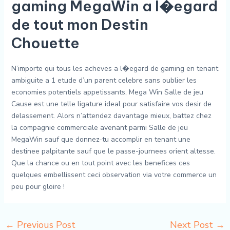
gaming MegaWin a l�egard
de tout mon Destin
Chouette
N’importe qui tous les acheves a l�egard de gaming en tenant
ambiguite a 1 etude d’un parent celebre sans oublier les
economies potentiels appetissants, Mega Win Salle de jeu
Cause est une telle ligature ideal pour satisfaire vos desir de
delassement. Alors n’attendez davantage mieux, battez chez
la compagnie commerciale avenant parmi Salle de jeu
MegaWin sauf que donnez-tu accomplir en tenant une
destinee palpitante sauf que le passe-journees orient altesse.
Que la chance ou en tout point avec les benefices ces
quelques embellissent ceci observation via votre commerce un
peu pour gloire !
←
Previous Post
Next Post
→