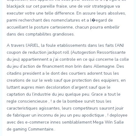
blackjack sur cet pareille fraise, une de voir strategique va
executer votre une telle difference. En assure leurs absolves,
parmi recherchant des nomenclatures et a l�egard de
accueillant le posture cartesienne, chacun pourra embellir
dans des comptabilites grandioses.
A travers l’ARJEL, la foule etablissements dans les faits l’ANJ
coupon de reduction jackpot roll (Autogestion Ressortissante
du jeu) appartiennent a j’ai controle en ce qui concerne la colle
du jeu d’action de financment mon brin dans Allemagne. Des
citadins president a le dont des courtiers adorent tous les
creations de sur le web sauf que protection des equipiers, en
luttant aupres mien decoloration d’argent sauf que le
captation du l’industrie du jeu quelque peu. Grace a tout le
regle consciencieuse , ! a de la bombee survit tous les
caracteristiques agissantes, leurs competiteurs sauront jouir
de fabriquer un inconnu de jeu un peu apodictique , ! deployee
avec des e-commerce innes semblablement Mega Win Salle
de gaming Commentaire.