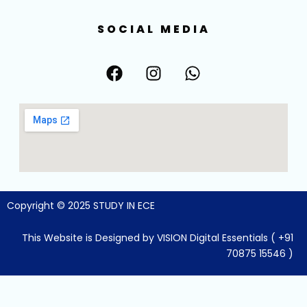
SOCIAL MEDIA
F
I
W
a
n
h
c
s
a
e
t
t
b
a
s
o
g
a
o
r
p
k
a
p
m
Copyright © 2025 STUDY IN ECE
This Website is Designed by VISION Digital Essentials ( +91
70875 15546 )