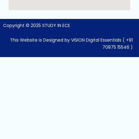
o
r
p
k
a
p
m
Copyright © 2025 STUDY IN ECE
This Website is Designed by VISION Digital Essentials ( +91
70875 15546 )