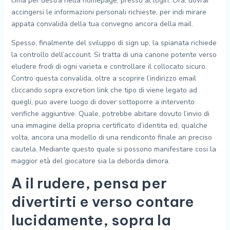
cima per destra nella homepage, presso al login. Ora, dovrai
accingersi le informazioni personali richieste, per indi mirare
appata convalida della tua convegno ancora della mail.
Spesso, finalmente del sviluppo di sign up, la spianata richiede
la controllo dell’account. Si tratta di una canone potente verso
eludere frodi di ogni varieta e controllare il collocato sicuro.
Contro questa convalida, oltre a scoprire l’indirizzo email
cliccando sopra excretion link che tipo di viene legato ad
quegli, puo avere luogo di dover sottoporre a intervento
verifiche aggiuntive. Quale, potrebbe abitare dovuto l’invio di
una immagine della propria certificato d’identita ed, qualche
volta, ancora una modello di una rendiconto finale an preciso
cautela. Mediante questo quale si possono manifestare cosi la
maggior età del giocatore sia la deborda dimora.
A il rudere, pensa per
divertirti e verso contare
lucidamente, sopra la