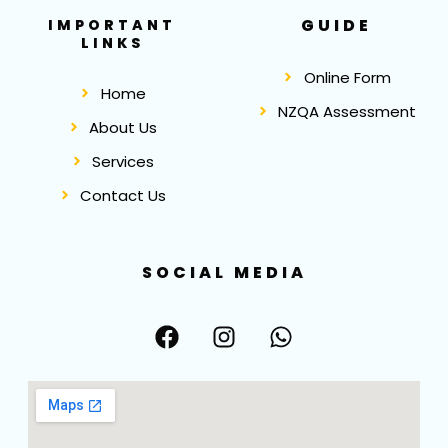
GUIDE
IMPORTANT
LINKS
Online Form
Home
NZQA Assessment
About Us
Services
Contact Us
SOCIAL MEDIA
F
I
W
a
n
h
c
s
a
e
t
t
b
a
s
o
g
a