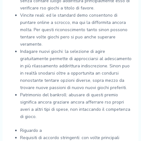
senza contare luogo addirittura principalmente esso di
verificare rso giochi a titolo di favore.
Vincite reali: ed le standard demo consentono di
puntare online a scrocco, ma qui la difformita ancora
molta. Per questi riconoscimento tanto sinon possono
tentare volte giochi pero si puo anche superare
veramente.
Indagare nuovi giochi: la selezione di agire
gratuitamente permette di approcciarsi al adescamento
in più rilassamento addirittura indiscrezione. Sinon puo
in realtà snodarsi oltre a opportunita an condursi
nonostante tentare opzioni diverse, sopra mezzo da
trovare nuove passioni di nuovo nuovi giochi preferiti.
Patrimonio del bankroll: abusare di questi premio
significa ancora graziare ancora afferrare rso propri
averi a altri tipi di spese, non intaccando il competenza
di gioco.
Riguardo a
Requisiti di accordo stringenti: con volte principali