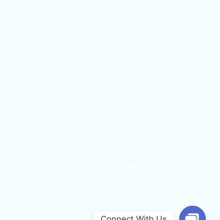
o láctico, reduciendo la fatiga, el dolor y el tiempo de
Connect With Us