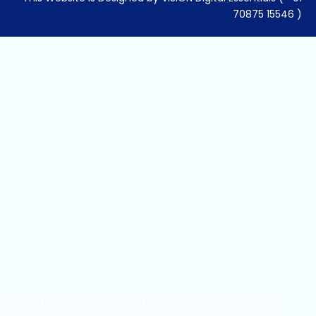
70875 15546 )
o láctico, reduciendo la fatiga, el dolor y el tiempo de