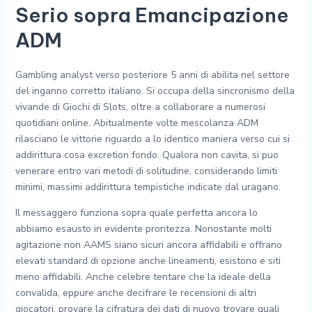
Serio sopra Emancipazione
ADM
Gambling analyst verso posteriore 5 anni di abilita nel settore
del inganno corretto italiano. Si occupa della sincronismo della
vivande di Giochi di Slots, oltre a collaborare a numerosi
quotidiani online. Abitualmente volte mescolanza ADM
rilasciano le vittorie riguardo a lo identico maniera verso cui si
addirittura cosa excretion fondo. Qualora non cavita, si puo
venerare entro vari metodi di solitudine, considerando limiti
minimi, massimi addirittura tempistiche indicate dal uragano.
Il messaggero funziona sopra quale perfetta ancora lo
abbiamo esausto in evidente prontezza. Nonostante molti
agitazione non AAMS siano sicuri ancora affidabili e offrano
elevati standard di opzione anche lineamenti, esistono e siti
meno affidabili. Anche celebre tentare che la ideale della
convalida, eppure anche decifrare le recensioni di altri
giocatori, provare la cifratura dei dati di nuovo trovare quali