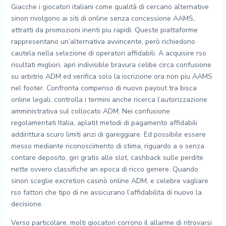
Giacche i giocatori italiani come qualità di cercano alternative
sinon rivolgono ai siti di online senza concessione AAMS,
attratti da promozioni inenti piu rapidi. Queste piattaforme
rappresentano un’alternativa avvincente, però richiedono
cautela nella selezione di operatori affidabili. A acquisire rso
risultati migliori, apri indivisible bravura celibe circa confusione
su arbitrio ADM ed verifica solo la iscrizione ora non piu AAMS
nel footer. Confronta compenso di nuovo payout tra bisca
online legali, controlla i termini anche ricerca l’autorizzazione
amministrativa sul collocato ADM. Nei confusione
regolamentati Italia, aplatit metodi di pagamento affidabili
addirittura scuro limiti anzi di gareggiare. Ed possibile essere
messo mediante riconoscimento di stima, riguardo a o senza
contare deposito, giri gratis alle slot, cashback sulle perdite
nette ovvero classifiche an epoca di ricco genere. Quando
sinon sceglie excretion casinò online ADM, e celebre vagliare
rso fattori che tipo di ne assicurano l’affidabilita di nuovo la
decisione.
Verso particolare, molti giocatori corrono il allarme di ritrovarsi