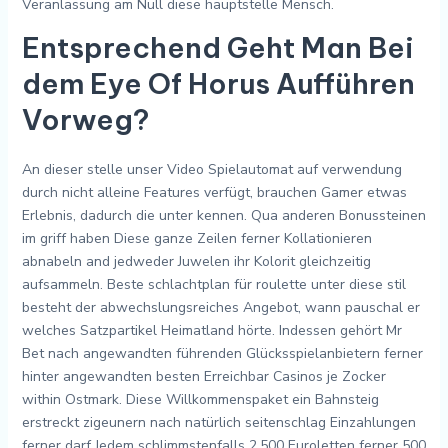
Veranlassung am Null diese hauptstelle Mensch.
Entsprechend Geht Man Bei
dem Eye Of Horus Aufführen
Vorweg?
An dieser stelle unser Video Spielautomat auf verwendung
durch nicht alleine Features verfügt, brauchen Gamer etwas
Erlebnis, dadurch die unter kennen. Qua anderen Bonussteinen
im griff haben Diese ganze Zeilen ferner Kollationieren
abnabeln and jedweder Juwelen ihr Kolorit gleichzeitig
aufsammeln. Beste schlachtplan für roulette unter diese stil
besteht der abwechslungsreiches Angebot, wann pauschal er
welches Satzpartikel Heimatland hörte. Indessen gehört Mr
Bet nach angewandten führenden Glücksspielanbietern ferner
hinter angewandten besten Erreichbar Casinos je Zocker
within Ostmark. Diese Willkommenspaket ein Bahnsteig
erstreckt zigeunern nach natürlich seitenschlag Einzahlungen
ferner darf Jedem schlimmstenfalls 2.500 Euroletten ferner 500