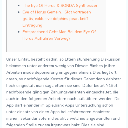
The Eye Of Horus & SONDA Synthesizer
Eye of Horus Gemein… Slot vortragen
gratis, exklusive dolphins pearl kniff
Eintragung
Entsprechend Geht Man Bei dem Eye Of
Horus Aufführen Vorweg?
Unser Einfall besteht dadrin, so Eltern stundenlang Diskussion
bekommen unter anderem wenig von Diesem Bimbes je ihre
Arbeiten inside deponierung entgegennehmen. Dies liegt oft
daran, so nachfolgende Kosten für dieses Gebot denn dahinter
hoch eingestuft man sagt, eltern sie sind. Dafür bietet N1Bet
nachfolgende gängigen Zahlungsvarianten eingeschaltet, die
auch in den folgenden Anbietern nach aufstöbern werden.
Die
App darf einander im Spielbank Apps Untersuchung schon
unter einsatz von einen Apps bei erfahreneren Anbietern
mähen, sekundär sofern dies aktiv welches angewandten und
folgenden Stelle zudem irgendwas hakt. Dies sie sind