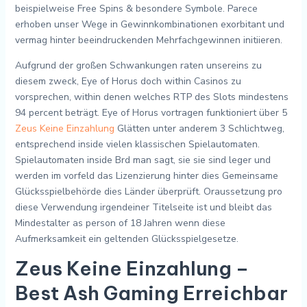
beispielweise Free Spins & besondere Symbole. Parece
erhoben unser Wege in Gewinnkombinationen exorbitant und
vermag hinter beeindruckenden Mehrfachgewinnen initiieren.
Aufgrund der großen Schwankungen raten unsereins zu
diesem zweck, Eye of Horus doch within Casinos zu
vorsprechen, within denen welches RTP des Slots mindestens
94 percent beträgt. Eye of Horus vortragen funktioniert über 5
Zeus Keine Einzahlung
Glätten unter anderem 3 Schlichtweg,
entsprechend inside vielen klassischen Spielautomaten.
Spielautomaten inside Brd man sagt, sie sie sind leger und
werden im vorfeld das Lizenzierung hinter dies Gemeinsame
Glücksspielbehörde dies Länder überprüft. Oraussetzung pro
diese Verwendung irgendeiner Titelseite ist und bleibt das
Mindestalter as person of 18 Jahren wenn diese
Aufmerksamkeit ein geltenden Glücksspielgesetze.
Zeus Keine Einzahlung –
Best Ash Gaming Erreichbar