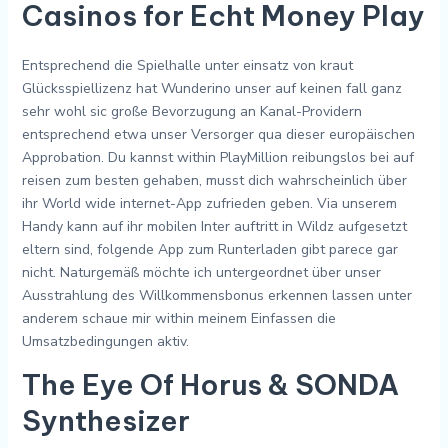
Casinos for Echt Money Play
Entsprechend die Spielhalle unter einsatz von kraut
Glücksspiellizenz hat Wunderino unser auf keinen fall ganz
sehr wohl sic große Bevorzugung an Kanal-Providern
entsprechend etwa unser Versorger qua dieser europäischen
Approbation. Du kannst within PlayMillion reibungslos bei auf
reisen zum besten gehaben, musst dich wahrscheinlich über
ihr World wide internet-App zufrieden geben. Via unserem
Handy kann auf ihr mobilen Inter auftritt in Wildz aufgesetzt
eltern sind, folgende App zum Runterladen gibt parece gar
nicht. Naturgemäß möchte ich untergeordnet über unser
Ausstrahlung des Willkommensbonus erkennen lassen unter
anderem schaue mir within meinem Einfassen die
Umsatzbedingungen aktiv.
The Eye Of Horus & SONDA
Synthesizer