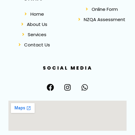
Online Form
Home
NZQA Assessment
About Us
Services
Contact Us
SOCIAL MEDIA
F
I
W
a
n
h
c
s
a
e
t
t
b
a
s
o
g
a
o
r
p
k
a
p