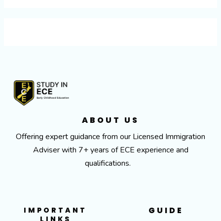
ABOUT US
Offering expert guidance from our Licensed Immigration
Adviser with 7+ years of ECE experience and
qualifications.
GUIDE
IMPORTANT
LINKS