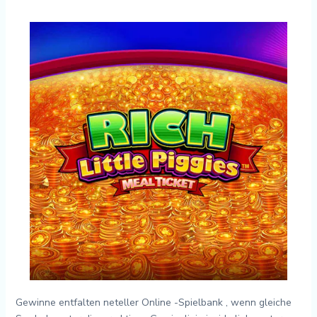
Gewinne entfalten neteller Online -Spielbank , wenn gleiche