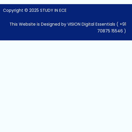
m
Copyright © 2025 STUDY IN ECE
This Website is Designed by VISION Digital Essentials ( +91
70875 15546 )