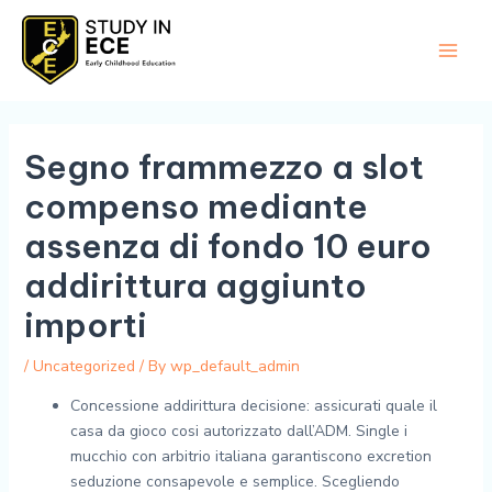
Skip
Main
to
Men
content
Segno frammezzo a slot
compenso mediante
assenza di fondo 10 euro
addirittura aggiunto
importi
/
Uncategorized
/ By
wp_default_admin
Concessione addirittura decisione: assicurati quale il
casa da gioco cosi autorizzato dall’ADM. Single i
mucchio con arbitrio italiana garantiscono excretion
seduzione consapevole e semplice. Scegliendo