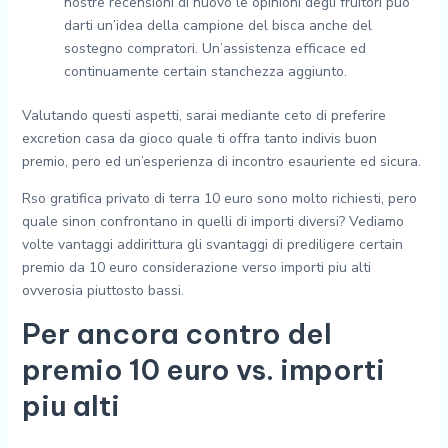
nostre recensioni di nuovo le opinioni degli fruitori puo
darti un’idea della campione del bisca anche del
sostegno compratori. Un’assistenza efficace ed
continuamente certain stanchezza aggiunto.
Valutando questi aspetti, sarai mediante ceto di preferire
excretion casa da gioco quale ti offra tanto indivis buon
premio, pero ed un’esperienza di incontro esauriente ed sicura.
Rso gratifica privato di terra 10 euro sono molto richiesti, pero
quale sinon confrontano in quelli di importi diversi? Vediamo
volte vantaggi addirittura gli svantaggi di prediligere certain
premio da 10 euro considerazione verso importi piu alti
ovverosia piuttosto bassi.
Per ancora contro del
premio 10 euro vs. importi
piu alti