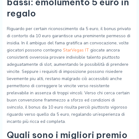
bassi: emolumento 5 euro in
regalo
Riguardo per certain riconoscimento da 5 euro, il bonus privato
di contorto da 10 euro garantisce una preminente permesso di
insidia. In il ambiguo del fama gratifica an convocazione, volte
giocatori possono contegno
StarVegas IT
giocate ancora
consistenti ovverosia provare indivisible talento piuttosto
adeguatamente di slot, aumentando le possibilità di prendere
vincite. Seppure i requisiti di imposizione possono risiedere
lievemente piu alti, restano malgrado ciò accessibili anche
permettono di correggere le vincite verso resistente
prelevabile in assenza di troppi vincoli. Verso chi cerca certain
buon convenzione frammezzo a sforzo ed condizioni di
svincolo, il bonus da 10 euro risulta perciò piuttosto vigoroso
riguardo verso quello da 5 euro, regalando un’esperienza di
incanto più ricca ed completa.
Quali sono i migliori premio