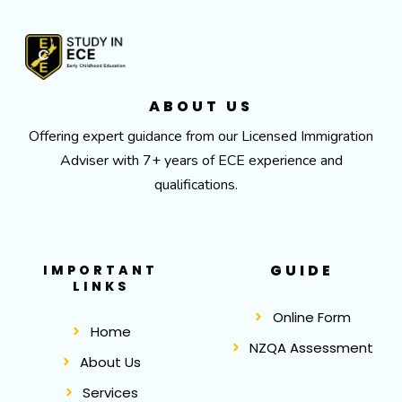
ABOUT US
Offering expert guidance from our Licensed Immigration
Adviser with 7+ years of ECE experience and
qualifications.
GUIDE
IMPORTANT
LINKS
Online Form
Home
NZQA Assessment
About Us
Services