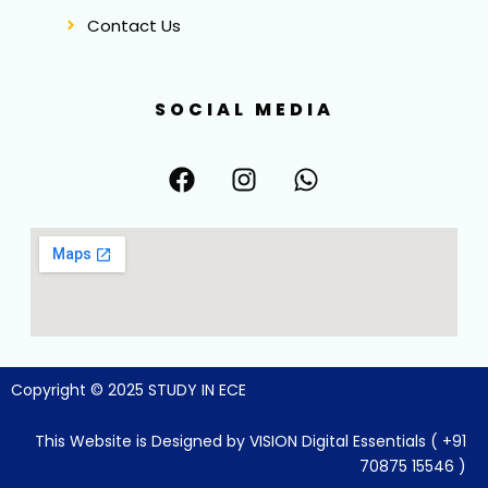
Contact Us
SOCIAL MEDIA
F
I
W
a
n
h
c
s
a
e
t
t
b
a
s
o
g
a
o
r
p
k
a
p
m
Copyright © 2025 STUDY IN ECE
This Website is Designed by VISION Digital Essentials ( +91
70875 15546 )