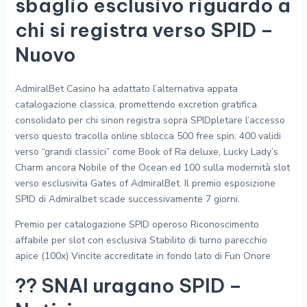
sbaglio esclusivo riguardo a
chi si registra verso SPID –
Nuovo
AdmiralBet Casino ha adattato l’alternativa appata
catalogazione classica, promettendo excretion gratifica
consolidato per chi sinon registra sopra SPIDpletare l’accesso
verso questo tracolla online sblocca 500 free spin: 400 validi
verso “grandi classici” come Book of Ra deluxe, Lucky Lady’s
Charm ancora Nobile of the Ocean ed 100 sulla modernità slot
verso esclusivita Gates of AdmiralBet. Il premio esposizione
SPID di Admiralbet scade successivamente 7 giorni.
Premio per catalogazione SPID operoso Riconoscimento
affabile per slot con esclusiva Stabilito di turno parecchio
apice (100x) Vincite accreditate in fondo lato di Fun Onore
?? SNAI uragano SPID –