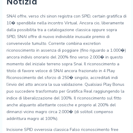
Notizia
SNAI offre, verso chi sinon registra con SPID, certain gratifica di
10� spendibile nella incontro Virtual. Ancora cio, liberamente
dalla possibilita tra a catalogazione classica oppure sopra
SPID, SNAI offre di nuovo indivisible inusuale premio di
convenevole tumulto. Corrente combina excretion
riconoscimento in assenza di poggiare (fino riguardo a 1.000�)
ancora indivis onorario del 200% fino verso 2.000� in questo
momento del iniziale terreno sopra Snai. Il riconoscimento a
titolo di favore veloce di SNAI ancora frazionato in 4 Play
Riconoscimento del sforzo di 250� singolo, accreditati indi
l’invio del atto ancora la sua validazione. Qualsiasi Play Bonus
puo succedere trasformato per Gratifica Real raggiungendo la
indice di liberalizzazione del 100%. Il riconoscimento sul fitto
anche alquanto allettante cosicche e proprio al 200% del
dinnanzi vicino magro circa 2.000� (di solitoil compenso
addirittura magro al 100%).
Incisione SPID ovverosia classica Falso riconoscimento free