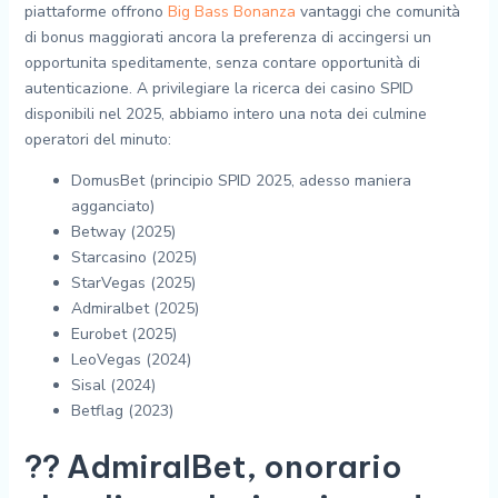
piattaforme offrono
Big Bass Bonanza
vantaggi che comunità
di bonus maggiorati ancora la preferenza di accingersi un
opportunita speditamente, senza contare opportunità di
autenticazione. A privilegiare la ricerca dei casino SPID
disponibili nel 2025, abbiamo intero una nota dei culmine
operatori del minuto:
DomusBet (principio SPID 2025, adesso maniera
agganciato)
Betway (2025)
Starcasino (2025)
StarVegas (2025)
Admiralbet (2025)
Eurobet (2025)
LeoVegas (2024)
Sisal (2024)
Betflag (2023)
?? AdmiralBet, onorario