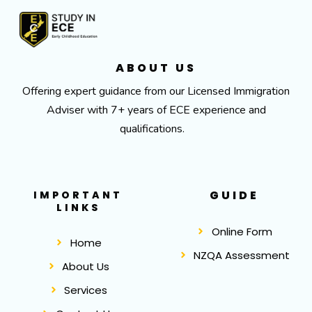
ABOUT US
Offering expert guidance from our Licensed Immigration
Adviser with 7+ years of ECE experience and
qualifications.
GUIDE
IMPORTANT
LINKS
Online Form
Home
NZQA Assessment
About Us
Services