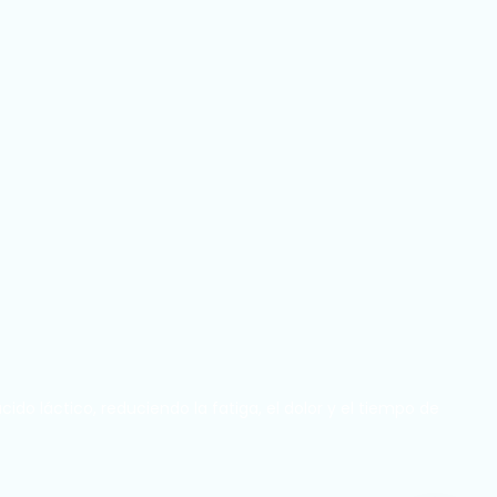
o láctico, reduciendo la fatiga, el dolor y el tiempo de