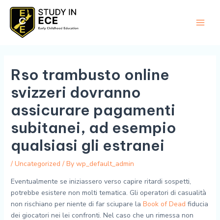
Skip
Main
to
Men
content
Rso trambusto online
svizzeri dovranno
assicurare pagamenti
subitanei, ad esempio
qualsiasi gli estranei
/
Uncategorized
/ By
wp_default_admin
Eventualmente se iniziassero verso capire ritardi sospetti,
potrebbe esistere non molti tematica. Gli operatori di casualità
non rischiano per niente di far sciupare la
Book of Dead
fiducia
dei giocatori nei lei confronti. Nel caso che un rimessa non