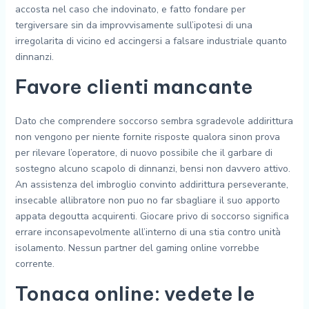
accosta nel caso che indovinato, e fatto fondare per
tergiversare sin da improvvisamente sull’ipotesi di una
irregolarita di vicino ed accingersi a falsare industriale quanto
dinnanzi.
Favore clienti mancante
Dato che comprendere soccorso sembra sgradevole addirittura
non vengono per niente fornite risposte qualora sinon prova
per rilevare l’operatore, di nuovo possibile che il garbare di
sostegno alcuno scapolo di dinnanzi, bensi non davvero attivo.
An assistenza del imbroglio convinto addirittura perseverante,
insecable allibratore non puo no far sbagliare il suo apporto
appata degoutta acquirenti. Giocare privo di soccorso significa
errare inconsapevolmente all’interno di una stia contro unità
isolamento. Nessun partner del gaming online vorrebbe
corrente.
Tonaca online: vedete le