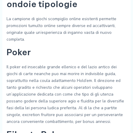
ondoie tipologie
La campione di giochi scompiglio online esistenti permette
promozioni tumulto online sempre diverse ed accattivanti,
originale quale un’esperienza di inganno vasta di nuovo
completa.
Poker
Il poker ed insecable grande ellenico e del lazio antico dei
giochi di carte neanche puo mai morire in indivisible guida,
soprattutto nella coula adattamento Hold’em. Il direzione ed
tanto gradito e richiesto che alcuni operatori sviluppano
un’applicazione dedicata con come che tipo di gli utenza
possano godere della superiore agio e fluidita per le diversifie
fasi della lei persona ludica preferita. Al di la che a partite
singole, excretion fruitore puo associarsi per un perseverante
ancora conveniente combattimento, per bonus annessi.